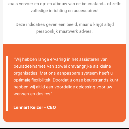
zoals vervoer en op- en afbouw van de beursstand… of zelfs
volledige inrichting en accessoires!
Deze indicaties geven een beeld, maar u krijgt altijd
persoonlijk maatwerk advies.
"Wij hebben lange ervaring in het assisteren van
beursdeelnames van zowel omvangrijke als kleine
organisaties. Met ons aanpasbare systeem heeft u
optimale flexibiliteit. Doordat u onze beursstands kunt
hebben wij altijd een voordelige oplossing voor uw
wensen en desires"
Lennart Keizer - CEO