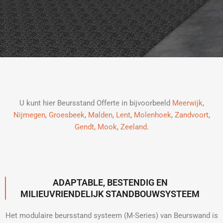
U kunt hier Beursstand Offerte in bijvoorbeeld
Meerwijk
,
Nijmegen
,
Groesbeek
,
Malden
,
Lent
,
Molenhoek
,
Zandvoort
,
Gendt
,
Mook
,
Zeeland
.
ADAPTABLE, BESTENDIG EN
MILIEUVRIENDELIJK STANDBOUWSYSTEEM
Het modulaire beursstand systeem (M-Series) van Beurswand is