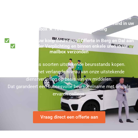
Gekochte Beursstand in Berg en Dal? Ontvang binnen enkele
uren een Offerte in Berg en Dal voor een Presentatiewand in uw
mailbox ★ 100% Zonder Verplichting
Vraag online uw koop Beursstand Offerte in Berg en Dal aan
100% Zonder Verplichting en binnen enkele uren in uw
mailbox verzonden
U kunt bij ons soorten uitstekende beursstands kopen.
Kies hierbij het verlangde niveau van onze uitstekende
dienstverlening op basis van uw middelen.
Dat garandeert een succesvolle beursdeelname met ons als
ervaren collega.
Vraag direct een offerte aan