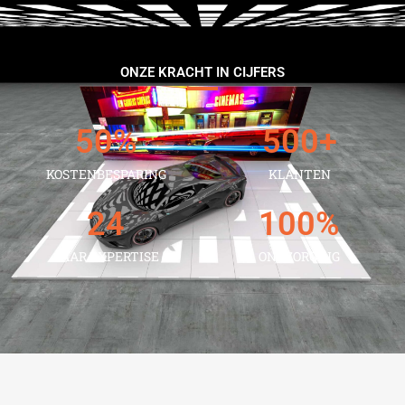
ONZE KRACHT IN CIJFERS
50
%
500
+
KOSTENBESPARING
KLANTEN
24
100
%
JAAR EXPERTISE
ONTZORGING