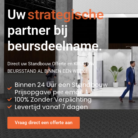
Uw
strategische
partner bij
beursdeelname.
Direct uw Standbouw Offerte en KRIJG UW
BEURSSTAND AL BINNEN EEN WEEK !
Binnen 24 Uur een Standbouw
Prijsopgave per email
100% Zonder Verplichting
Levertijd vanaf 7 dagen
Vraag direct een offerte aan