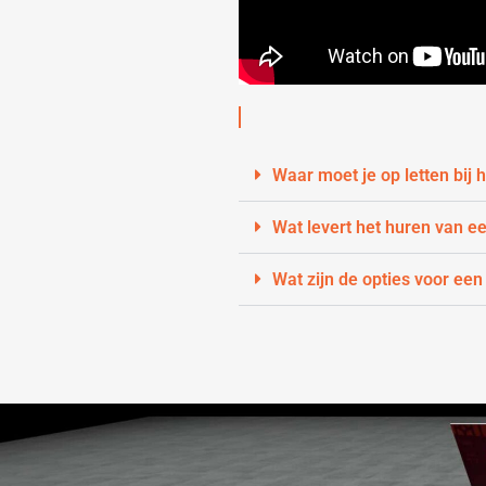
Waar moet je op letten bij
Wat levert het huren van e
Wat zijn de opties voor een