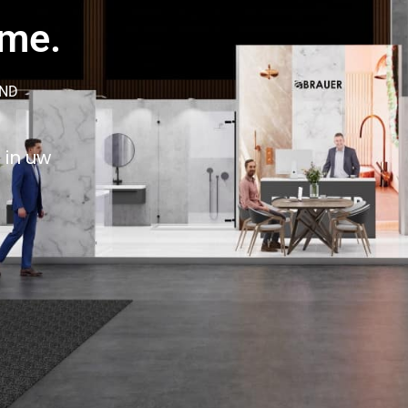
ame.
AND
 in uw