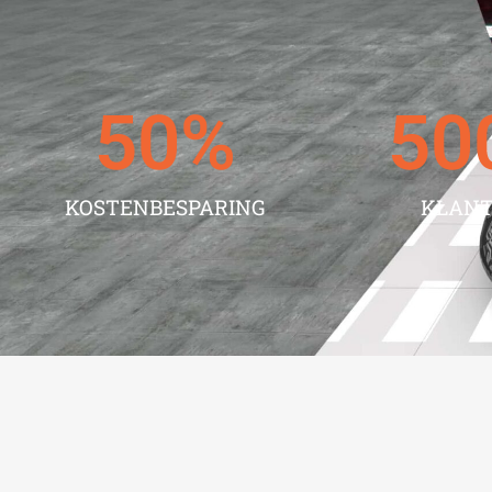
50
%
50
KOSTENBESPARING
KLAN