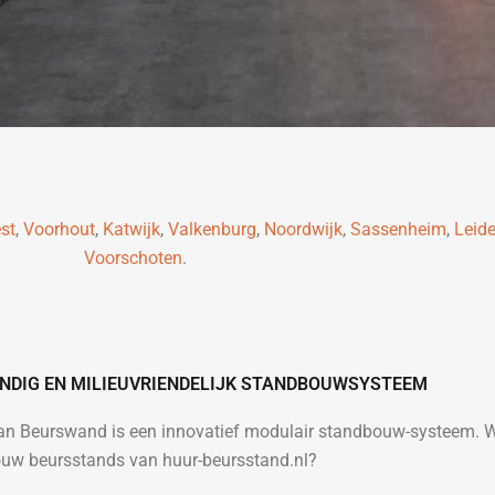
st
,
Voorhout
,
Katwijk
,
Valkenburg
,
Noordwijk
,
Sassenheim
,
Leid
Voorschoten
.
NDIG EN MILIEUVRIENDELIJK STANDBOUWSYSTEEM
van Beurswand is een innovatief modulair standbouw-systeem. 
ouw beursstands van huur-beursstand.nl?