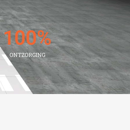
100
%
ONTZORGING