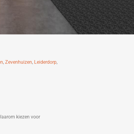
en
,
Zevenhuizen
,
Leiderdorp
,
Waarom kiezen voor