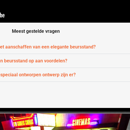
Meest gestelde vragen
 het aanschaffen van een elegante beursstand?
en beursstand op aan voordelen?
 speciaal ontworpen ontwerp zijn er?