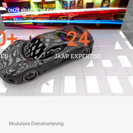
ONZE KRACHT IN CIJFERS
0
+
24
TEN
JAAR EXPERTISE
Modulaire Dienstverlening