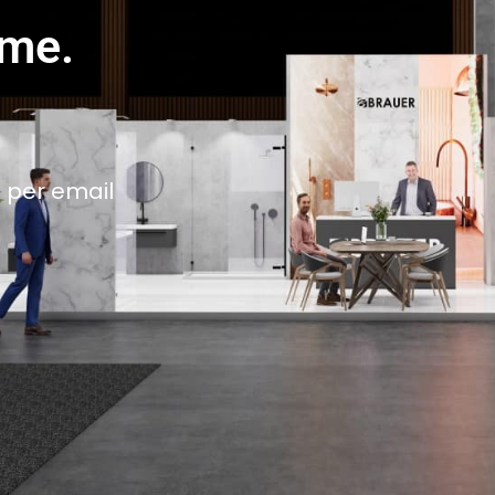
ame.
 per email