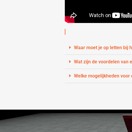
Waar moet je op letten bij
Wat zijn de voordelen van
Welke mogelijkheden voor 