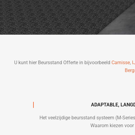
U kunt hier Beursstand Offerte in bijvoorbeeld
Carnisse
,
I
Berg
ADAPTABLE, LANG
Het veelzijdige beursstand systeem (M-Seri
Waarom kiezen voor f