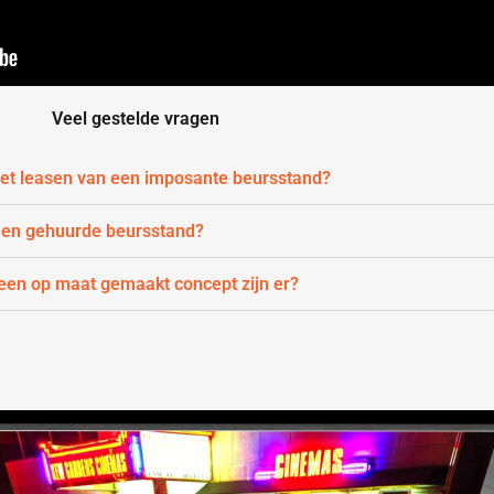
Veel gestelde vragen
 het leasen van een imposante beursstand?
 een gehuurde beursstand?
een op maat gemaakt concept zijn er?