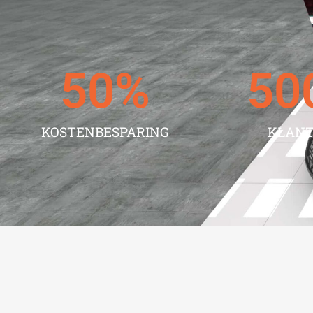
50
%
50
KOSTENBESPARING
KLAN