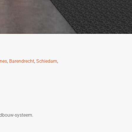
nes
,
Barendrecht
,
Schiedam
,
andbouw-systeem.