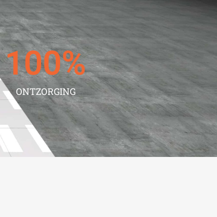
100
%
ONTZORGING