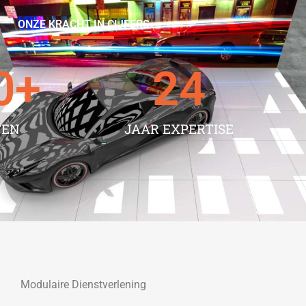
ONZE KRACHT IN CIJFERS
0
+
24
TEN
JAAR EXPERTISE
Modulaire Dienstverlening