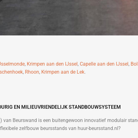
Jsselmonde
,
Krimpen aan den IJssel
,
Capelle aan den IJssel
,
Bol
schenhoek
,
Rhoon
,
Krimpen aan de Lek
.
DURIG EN MILIEUVRIENDELIJK STANDBOUWSYSTEEM
es) van Beurswand is een buitengewoon innovatief modulair st
lexibele zelfbouw beursstands van huur-beursstand.nl?