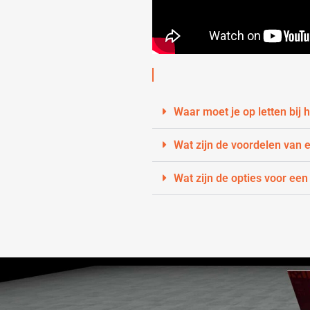
Waar moet je op letten bij
Wat zijn de voordelen van
Wat zijn de opties voor een