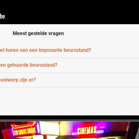
Meest gestelde vragen
 het huren van een imposante beursstand?
 een gehuurde beursstand?
 ontwerp zijn er?