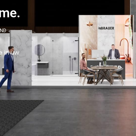
ame.
AND
e in uw