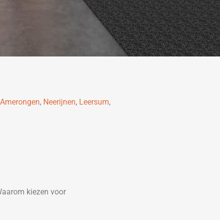
Amerongen
,
Neerijnen
,
Leersum
,
Waarom kiezen voor