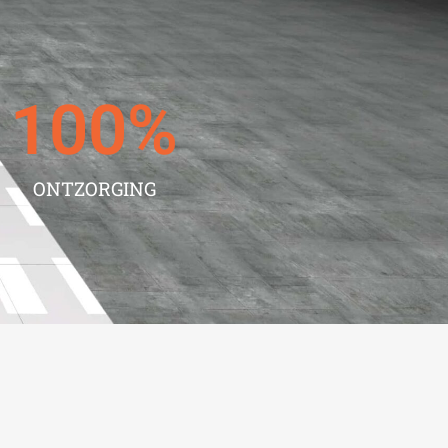
100
%
ONTZORGING