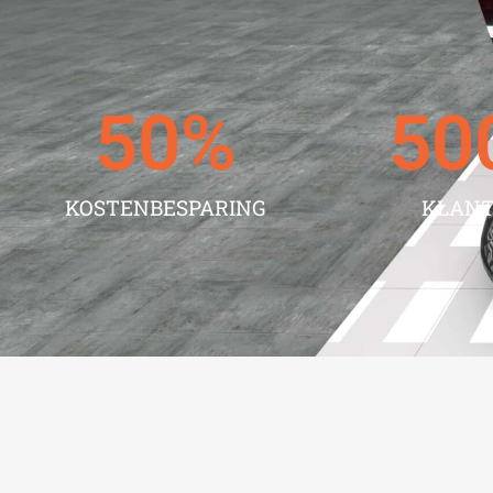
50
%
50
KOSTENBESPARING
KLAN