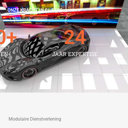
ONZE KRACHT IN CIJFERS
0
+
24
TEN
JAAR EXPERTISE
Modulaire Dienstverlening