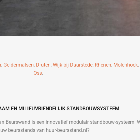
n
,
Geldermalsen
,
Druten
,
Wijk bij Duurstede
,
Rhenen
,
Molenhoek
,
Oss
.
ZAAM EN MILIEUVRIENDELIJK STANDBOUWSYSTEEM
van Beurswand is een innovatief modulair standbouw-systeem. 
ouw beursstands van huur-beursstand.nl?