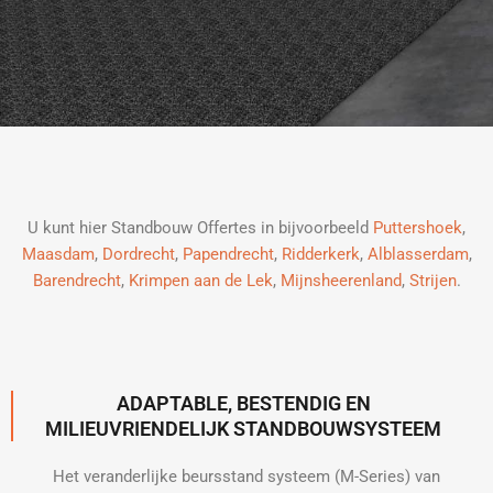
U kunt hier Standbouw Offertes in bijvoorbeeld
Puttershoek
,
Maasdam
,
Dordrecht
,
Papendrecht
,
Ridderkerk
,
Alblasserdam
,
Barendrecht
,
Krimpen aan de Lek
,
Mijnsheerenland
,
Strijen
.
ADAPTABLE, BESTENDIG EN
MILIEUVRIENDELIJK STANDBOUWSYSTEEM
Het veranderlijke beursstand systeem (M-Series) van