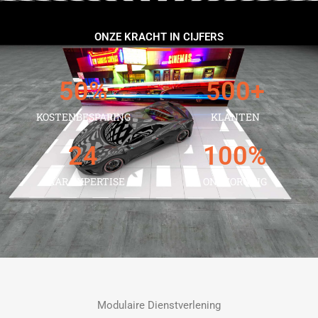
ONZE KRACHT IN CIJFERS
50
%
500
+
KOSTENBESPARING
KLANTEN
24
100
%
JAAR EXPERTISE
ONTZORGING
Modulaire Dienstverlening