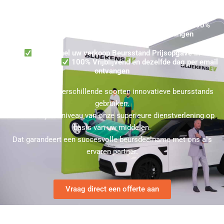
Gekochte Beursstand Zwijndrecht - Snel uw Gehuurde
Beursstand Prijsopgave in Zwijndrecht aanvragen ★ 100%
Vrijblijvend en dezelfde dag per email ontvangen
Vraag snel uw verkoop Beursstand Prijsopgave in
Zwijndrecht aan
100% Vrijblijvend en dezelfde dag per email
ontvangen
U kunt bij ons verschillende soorten innovatieve beursstands
gebruiken.
Kies hierbij het niveau van onze superieure dienstverlening op
basis van uw middelen.
Dat garandeert een succesvolle beursdeelname met ons als
ervaren partner.
Vraag direct een offerte aan