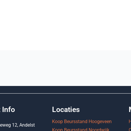
 Info
Locaties
Koop Beursstand Hoogeveen
ieweg 12, Andelst
Koop Beursstand Noordwijk
O