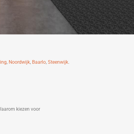
ing
,
Noordwijk
,
Baarlo
,
Steenwijk
.
Waarom kiezen voor