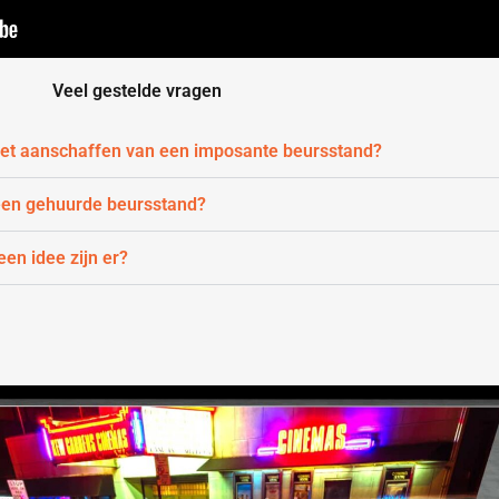
Veel gestelde vragen
 het aanschaffen van een imposante beursstand?
 een gehuurde beursstand?
en idee zijn er?