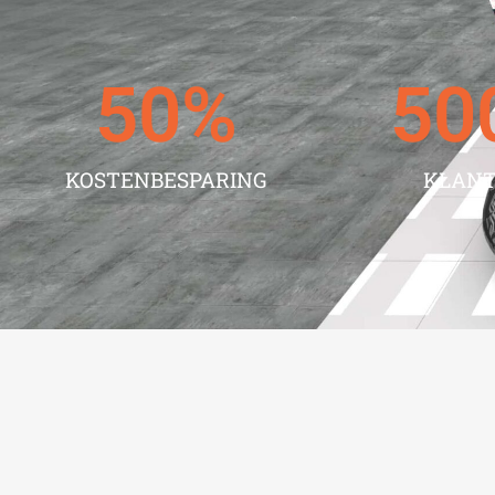
50
%
50
KOSTENBESPARING
KLAN