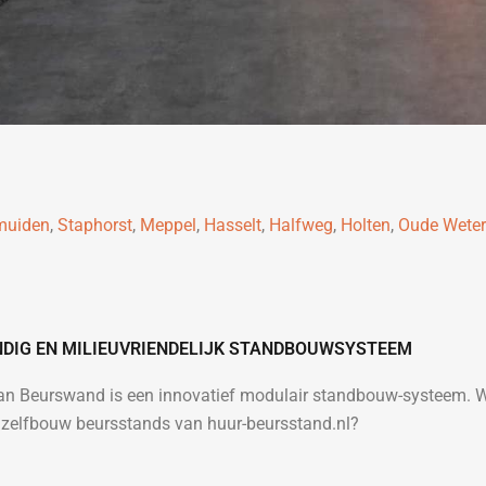
muiden
,
Staphorst
,
Meppel
,
Hasselt
,
Halfweg
,
Holten
,
Oude Weter
ENDIG EN MILIEUVRIENDELIJK STANDBOUWSYSTEEM
van Beurswand is een innovatief modulair standbouw-systeem. 
zelfbouw beursstands van huur-beursstand.nl?