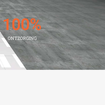
100
%
ONTZORGING