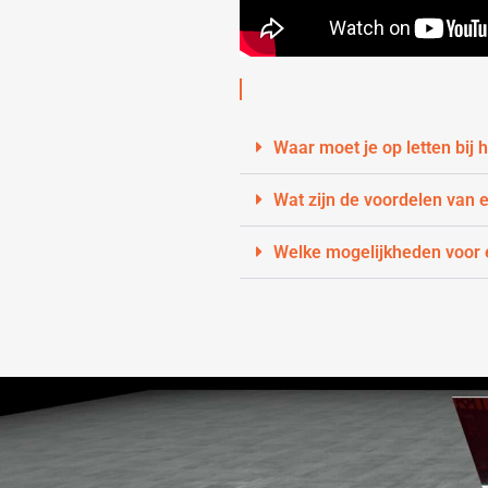
Waar moet je op letten bij
Wat zijn de voordelen van
Welke mogelijkheden voor e