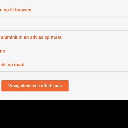
n op te bouwen
 aluminium en advies op maat
gns
nds op maat
Vraag direct een offerte aan