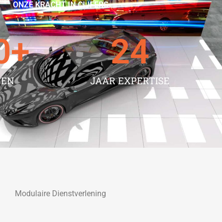
ONZE KRACHT IN CIJFERS
0
+
24
TEN
JAAR EXPERTISE
Modulaire Dienstverlening