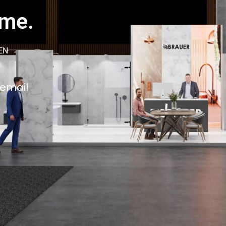
ame.
EN
 email