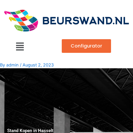
Skip
to
content
Main
Configurator
Menu
By
admin
/
August 2, 2023
Stand Kopen in Hasselt