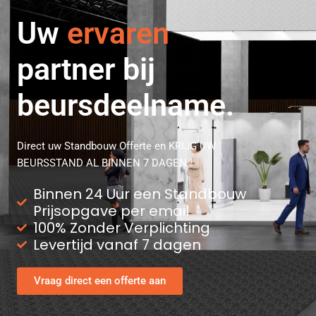
Uw
professionele
partner bij
beursdeelname.
Direct uw Standbouw Offerte en KRIJG UW
BEURSSTAND AL BINNEN 7 DAGEN !
Binnen 24 Uur een Standbouw
Prijsopgave per email
100% Zonder Verplichting
Levertijd vanaf 7 dagen
Vraag direct een offerte aan