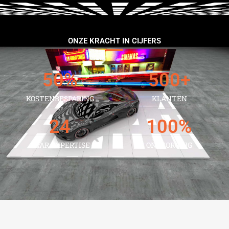
ONZE KRACHT IN CIJFERS
50
%
500
+
KOSTENBESPARING
KLANTEN
24
100
%
JAAR EXPERTISE
ONTZORGING