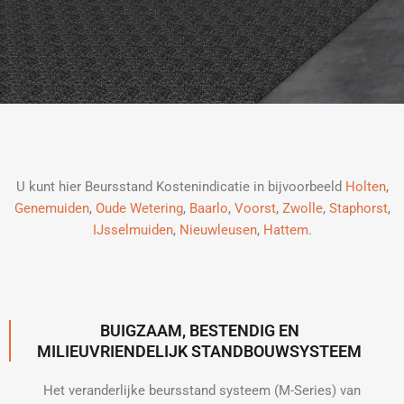
U kunt hier Beursstand Kostenindicatie in bijvoorbeeld
Holten
,
Genemuiden
,
Oude Wetering
,
Baarlo
,
Voorst
,
Zwolle
,
Staphorst
,
IJsselmuiden
,
Nieuwleusen
,
Hattem
.
BUIGZAAM, BESTENDIG EN
MILIEUVRIENDELIJK STANDBOUWSYSTEEM
Het veranderlijke beursstand systeem (M-Series) van