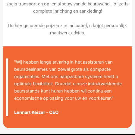
zoals transport en op- en afbouw van de beurswand… of zelfs
complete inrichting en aankleding!
De hier genoemde prijzen zijn indicatief, u krijgt persoonlijk
maatwerk advies.
"Wij hebben lange ervaring in het assisteren van
beursdeelnames van zowel grote als compacte
organisaties. Met ons aanpasbare systeem heeft u
optimale flexibiliteit. Doordat u onze indrukwekkende
beursstands kunt huren hebben wij continu een
economische oplossing voor uw en voorkeuren"
Lennart Keizer - CEO