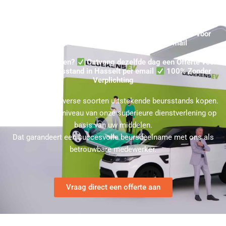
Standbouw Kopen Offerte in Hasselt ★ Handelsbeurs voor
Hasselt? ★ In een dag uw Offerte in uw mail
Beursstand Kopen?
Ontvang dezelfde dag een Offerte voor
een huur Beursstand in Hasselt per email
100% Zonder
Verplichting
U kunt bij ons diverse soorten uitstekende beursstands kopen.
Kies hierbij het niveau van onze superieure dienstverlening op
basis van uw middelen.
Dat garandeert een succesvolle beursdeelname met ons als
betrouwbare medewerker.
Vraag direct een offerte aan