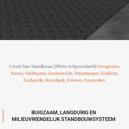
U kunt hier Standbouw Offerte in bijvoorbeeld
Hoogeveen
,
Assen
,
Veldhuizen
,
Oosterwolde
,
Steenbergen
,
Zuidhorn
,
Zuidwolde
,
Noordwijk
,
Emmen
,
Coevorden
.
BUIGZAAM, LANGDURIG EN
MILIEUVRIENDELIJK STANDBOUWSYSTEEM