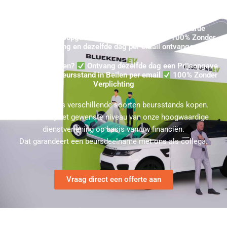
Gekochte Beursstand Beilen - Eenvoudig uw Gehuurde
Standbouw Prijsopgave in Beilen aanvragen ★ 100% Zonder
Verplichting en dezelfde dag per email ontvangen
Beursstand Kopen?
Ontvang dezelfde dag een Prijsopgave
voor een huur Beursstand in Beilen per email
100% Zonder
Verplichting
U kunt bij ons verschillende soorten beursstands kopen.
Kies hierbij het gewenste niveau van onze hoogwaardige
dienstverlening op basis van uw financiën.
Dat garandeert een beursdeelname met ons als collega.
Vraag direct een offerte aan