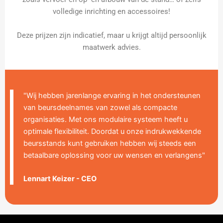
volledige inrichting en accessoires!
Deze prijzen zijn indicatief, maar u krijgt altijd persoonlijk
maatwerk advies.
"Wij hebben jarenlange ervaring in het ondersteunen
van beursdeelnames van zowel als compacte
organisaties. Met ons modulaire systeem heeft u
optimale flexibiliteit. Doordat u onze indrukwekkende
beursstands kunt gebruiken hebben wij steeds een
betaalbare oplossing voor uw wensen en verlangens"
Lennart Keizer - CEO