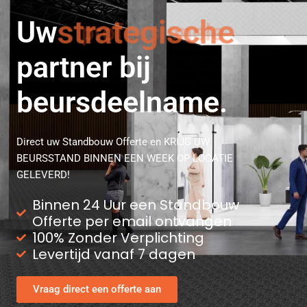
Uw
strategische
partner bij
beursdeelname.
Direct uw Standbouw Offerte en KRIJG UW
BEURSSTAND BINNEN EEN WEEK OP LOCATIE
GELEVERD!
Binnen 24 Uur een Standbouw
Offerte per email ontvangen
100% Zonder Verplichting
Levertijd vanaf 7 dagen
Vraag direct een offerte aan