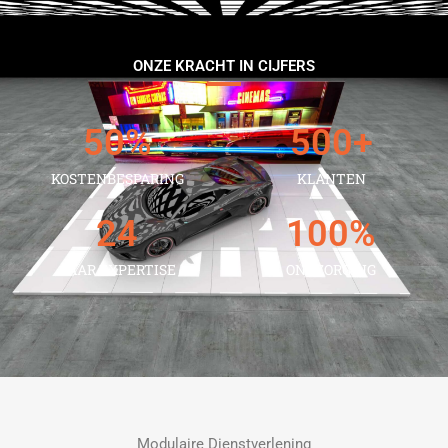
ONZE KRACHT IN CIJFERS
50
%
500
+
KOSTENBESPARING
KLANTEN
24
100
%
JAAR EXPERTISE
ONTZORGING
Modulaire Dienstverlening