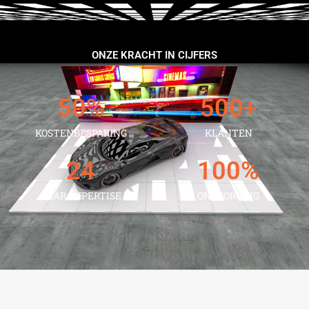
ONZE KRACHT IN CIJFERS
50
%
500
+
KOSTENBESPARING
KLANTEN
24
100
%
JAAR EXPERTISE
ONTZORGING