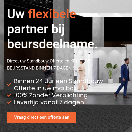
Uw
ervaren
partner bij
beursdeelname.
Direct uw Standbouw Offerte en KRIJG UW
BEURSSTAND BINNEN 7 DAGEN !
Binnen 24 Uur een Standbouw
Offerte in uw mailbox
100% Zonder Verplichting
Levertijd vanaf 7 dagen
Vraag direct een offerte aan