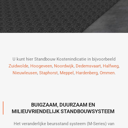
U kunt hier Standbouw Kostenindicatie in bijvoorbeeld
Zuidwolde
,
Hoogeveen
,
Noordwijk
,
Dedemsvaart
,
Halfweg
,
Nieuwleusen
,
Staphorst
,
Meppel
,
Hardenberg
,
Ommen
.
BUIGZAAM, DUURZAAM EN
MILIEUVRIENDELIJK STANDBOUWSYSTEEM
Het veranderlijke beursstand systeem (M-Series) van