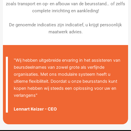
zoals transport en op- en afbouw van de beursstand… of zelfs
complete inrichting en aankleding!
De genoemde indicaties zijn indicatief, u krijgt persoonlijk
maatwerk advies.
"Wij hebben uitgebreide ervaring in het assisteren van
beursdeelnames van zowel grote als verfijnde
organisaties. Met ons modulaire systeem heeft u
ultieme flexibiliteit. Doordat u onze beursstands kunt
kopen hebben wij steeds een oplossing voor uw en
verlangens"
Lennart Keizer - CEO