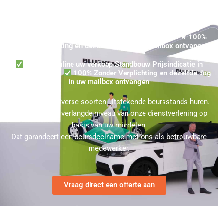
Gekochte Beursstand Steenbergen - Eenvoudig uw Huur
Standbouw Prijsindicatie in Steenbergen aanvragen ★ 100%
Zonder Verplichting en dezelfde dag in uw mailbox ontvangen
Ontvang online uw verkoop Standbouw Prijsindicatie in
Steenbergen aan
100% Zonder Verplichting en dezelfde dag
in uw mailbox ontvangen
U kunt bij ons diverse soorten uitstekende beursstands huren.
Kies hierbij het verlangde niveau van onze dienstverlening op
basis van uw middelen.
Dat garandeert een beursdeelname met ons als betrouwbare
medewerker.
Vraag direct een offerte aan