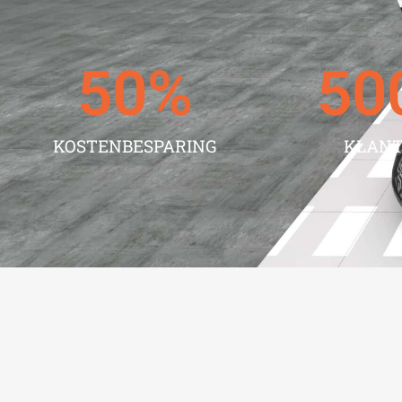
50
%
50
KOSTENBESPARING
KLAN