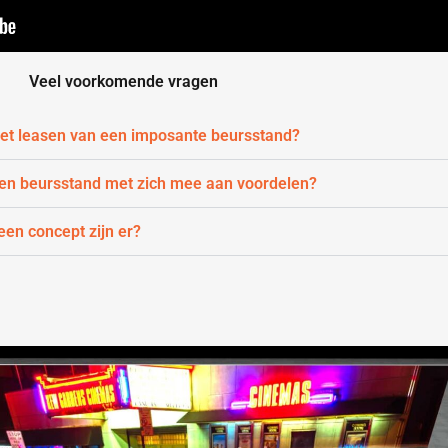
Veel voorkomende vragen
 het leasen van een imposante beursstand?
een beursstand met zich mee aan voordelen?
en concept zijn er?