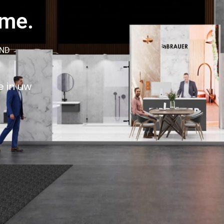
ame.
AND
e in uw