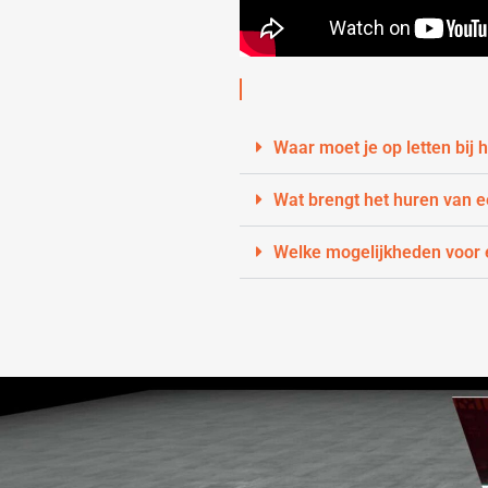
Waar moet je op letten bij
Wat brengt het huren van 
Welke mogelijkheden voor e