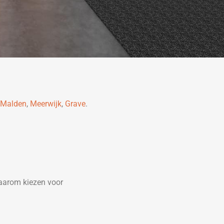
Malden
,
Meerwijk
,
Grave
.
aarom kiezen voor