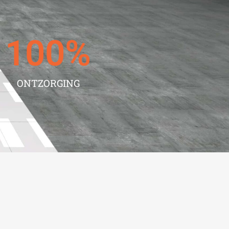
100
%
ONTZORGING