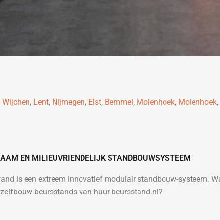
d
Wijchen
,
Lent
,
Nijmegen
,
Elst
,
Bemmel
,
Molenhoek
,
Molenhoek
,
AAM EN MILIEUVRIENDELIJK STANDBOUWSYSTEEM
wand is een extreem innovatief modulair standbouw-systeem. W
zelfbouw beursstands van huur-beursstand.nl?