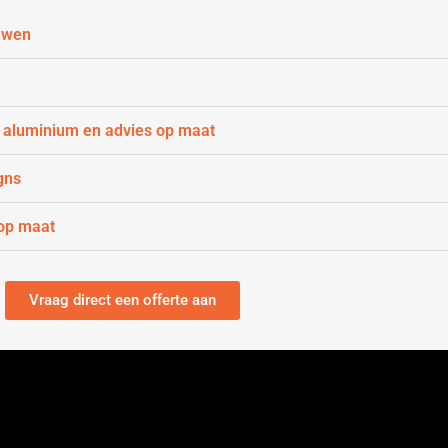
uwen
 aluminium en advies op maat
gns
op maat
Vraag direct een offerte aan