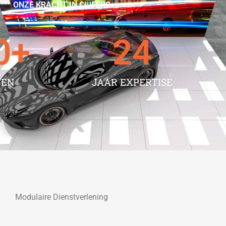
ONZE KRACHT IN CIJFERS
0
+
24
TEN
JAAR EXPERTISE
Modulaire Dienstverlening