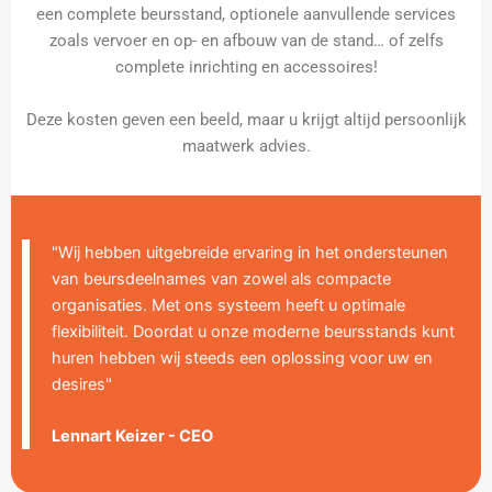
een complete beursstand, optionele aanvullende services
zoals vervoer en op- en afbouw van de stand… of zelfs
complete inrichting en accessoires!
Deze kosten geven een beeld, maar u krijgt altijd persoonlijk
maatwerk advies.
"Wij hebben uitgebreide ervaring in het ondersteunen
van beursdeelnames van zowel als compacte
organisaties. Met ons systeem heeft u optimale
flexibiliteit. Doordat u onze moderne beursstands kunt
huren hebben wij steeds een oplossing voor uw en
desires"
Lennart Keizer - CEO