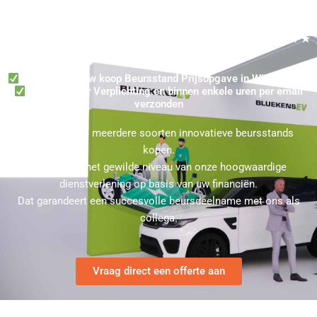
Beursstand Kopen Offertes in Wijchen ★ Beurs voor Wijchen? ★
Binnen een dag uw Prijsindicatie ontvangen
Vraag direct uw koop Beursstand Prijsopgave in Wijchen aan
100% Zonder Verplichting en binnen enkele uren per email
verzonden
U kunt bij ons meerdere soorten innovatieve beursstands
kopen.
Kies hierbij het gewilde niveau van onze hoogwaardige
dienstverlening op basis van uw financiën.
Dat garandeert een succesvolle beursdeelname met ons als
collega.
Vraag direct een offerte aan