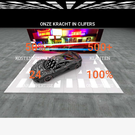
ONZE KRACHT IN CIJFERS
50
%
500
+
KOSTENBESPARING
KLANTEN
24
100
%
JAAR EXPERTISE
ONTZORGING