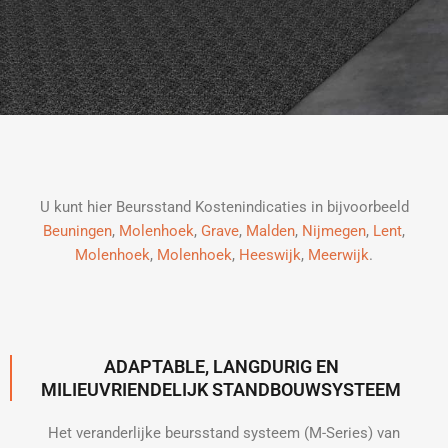
U kunt hier Beursstand Kostenindicaties in bijvoorbeeld
Beuningen
,
Molenhoek
,
Grave
,
Malden
,
Nijmegen
,
Lent
,
Molenhoek
,
Molenhoek
,
Heeswijk
,
Meerwijk
.
ADAPTABLE, LANGDURIG EN
MILIEUVRIENDELIJK STANDBOUWSYSTEEM
Het veranderlijke beursstand systeem (M-Series) van