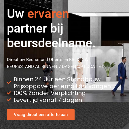
Uw
professionele
partner bij
beursdeelname.
Direct uw Beursstand Offerte en KRIJG UW
BEURSSTAND AL BINNEN 7 DAGEN OP LOCATIE !
Binnen 24 Uur een Standbouw
Prijsopgave per email ontvangen
100% Zonder Verplichting
Levertijd vanaf 7 dagen
Vraag direct een offerte aan