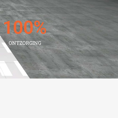
100
%
ONTZORGING