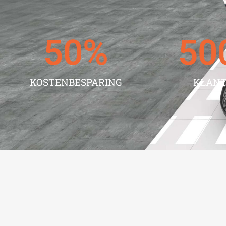
50
%
50
KOSTENBESPARING
KLAN