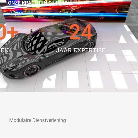
ONZE KRACHT IN CIJFERS
0
+
24
TEN
JAAR EXPERTISE
Modulaire Dienstverlening