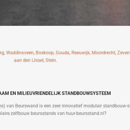
rg
,
Waddinxveen
,
Boskoop
,
Gouda
,
Reeuwijk
,
Moordrecht
,
Zeven
aan den IJssel
,
Stein
.
ZAAM EN MILIEUVRIENDELIJK STANDBOUWSYSTEEM
ies) van Beurswand is een zeer innovatief modulair standbouw
laire zelfbouw beursstands van huur-beursstand.nl?