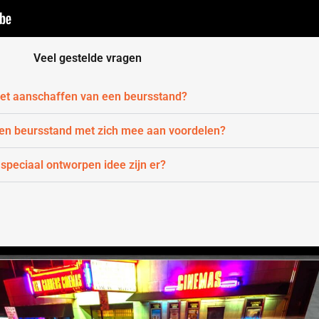
Veel gestelde vragen
 het aanschaffen van een beursstand?
een beursstand met zich mee aan voordelen?
 speciaal ontworpen idee zijn er?