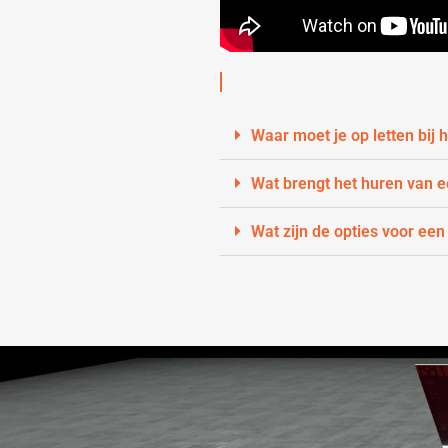
Waar moet je op letten bij
Wat brengt het huren van 
Wat zijn de opties voor een