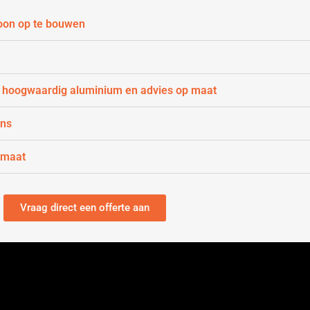
oon op te bouwen
 hoogwaardig aluminium en advies op maat
gns
 maat
Vraag direct een offerte aan