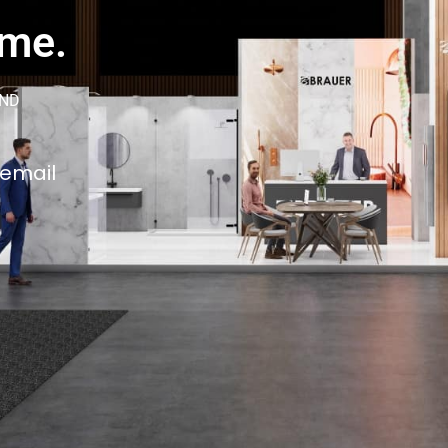
ame.
AND
 email