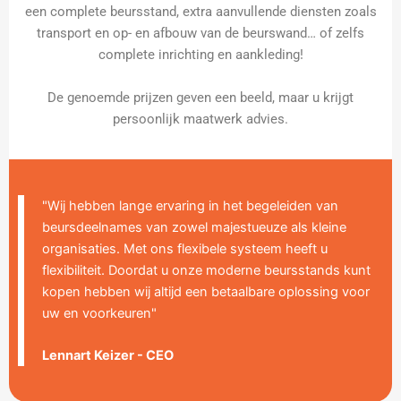
een complete beursstand, extra aanvullende diensten zoals
transport en op- en afbouw van de beurswand… of zelfs
complete inrichting en aankleding!
De genoemde prijzen geven een beeld, maar u krijgt
persoonlijk maatwerk advies.
"Wij hebben lange ervaring in het begeleiden van
beursdeelnames van zowel majestueuze als kleine
organisaties. Met ons flexibele systeem heeft u
flexibiliteit. Doordat u onze moderne beursstands kunt
kopen hebben wij altijd een betaalbare oplossing voor
uw en voorkeuren"
Lennart Keizer - CEO