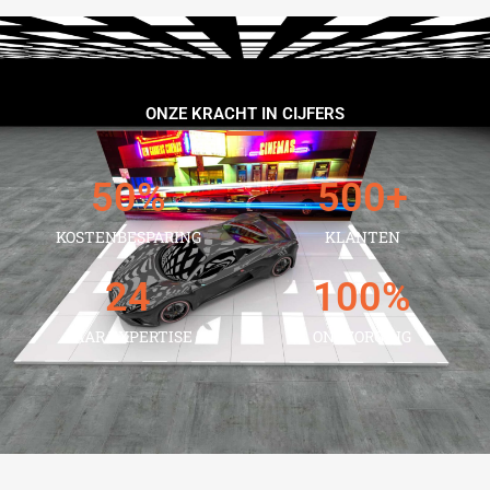
ONZE KRACHT IN CIJFERS
50
%
500
+
KOSTENBESPARING
KLANTEN
24
100
%
JAAR EXPERTISE
ONTZORGING