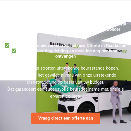
Standbouw Kopen in Gouda? Ontvang dezelfde dag een Offerte
in Gouda voor een Beursstand per email ★ 100% Zonder
Verplichting
Verzoek online uw verkoop Standbouw Offerte in Gouda aan
100% Zonder Verplichting en dezelfde dag per email
ontvangen
U kunt bij ons soorten uitstekende beursstands kopen.
Kies hierbij het gewilde niveau van onze uitstekende
dienstverlening op basis van uw budget.
Dat garandeert een succesvolle beursdeelname met ons als
ervaren collega.
Vraag direct een offerte aan