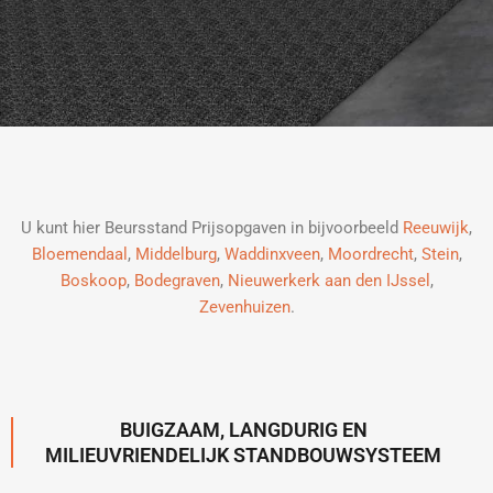
U kunt hier Beursstand Prijsopgaven in bijvoorbeeld
Reeuwijk
,
Bloemendaal
,
Middelburg
,
Waddinxveen
,
Moordrecht
,
Stein
,
Boskoop
,
Bodegraven
,
Nieuwerkerk aan den IJssel
,
Zevenhuizen
.
BUIGZAAM, LANGDURIG EN
MILIEUVRIENDELIJK STANDBOUWSYSTEEM