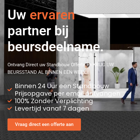
Uw
professionele
partner bij
beursdeelname.
Ontvang Direct uw Standbouw Offerte en KRIJG UW
BEURSSTAND AL BINNEN EEN WEEK !
Binnen 24 Uur een Standbouw
Prijsopgave per email ontvangen
100% Zonder Verplichting
Levertijd vanaf 7 dagen
Vraag direct een offerte aan