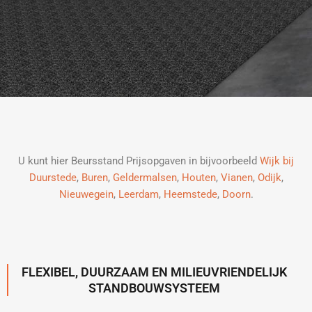
U kunt hier Beursstand Prijsopgaven in bijvoorbeeld
Wijk bij
Duurstede
,
Buren
,
Geldermalsen
,
Houten
,
Vianen
,
Odijk
,
Nieuwegein
,
Leerdam
,
Heemstede
,
Doorn
.
FLEXIBEL, DUURZAAM EN MILIEUVRIENDELIJK
STANDBOUWSYSTEEM