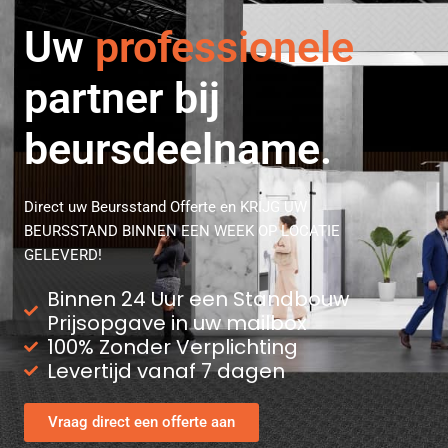
Uw
strategische
partner bij
beursdeelname.
Direct uw Beursstand Offerte en KRIJG UW
BEURSSTAND BINNEN EEN WEEK OP LOCATIE
GELEVERD!
Binnen 24 Uur een Standbouw
Prijsopgave in uw mailbox
100% Zonder Verplichting
Levertijd vanaf 7 dagen
Vraag direct een offerte aan