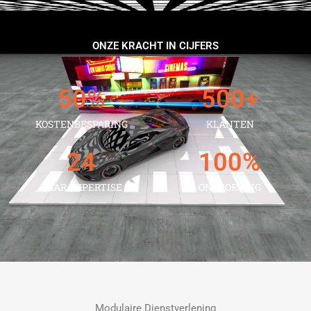
ONZE KRACHT IN CIJFERS
50
%
500
+
KOSTENBESPARING
KLANTEN
24
100
%
JAAR EXPERTISE
ONTZORGING
Modulaire Dienstverlening