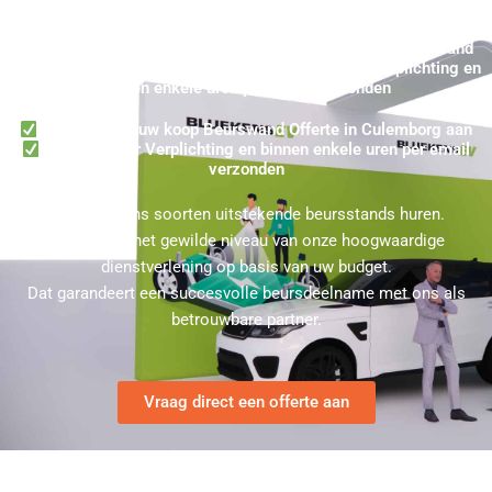
Koop Beursstand Culemborg - Direct uw Gehuurde Beurswand
Offerte in Culemborg aanvragen ★ 100% Zonder Verplichting en
binnen enkele uren per email verzonden
Vraag online uw koop Beurswand Offerte in Culemborg aan
100% Zonder Verplichting en binnen enkele uren per email
verzonden
U kunt bij ons soorten uitstekende beursstands huren.
Kies hierbij het gewilde niveau van onze hoogwaardige
dienstverlening op basis van uw budget.
Dat garandeert een succesvolle beursdeelname met ons als
betrouwbare partner.
Vraag direct een offerte aan