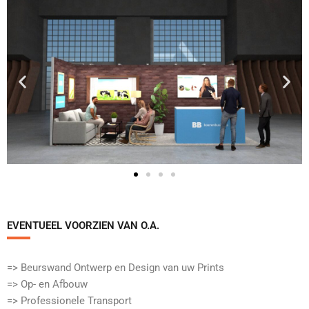
EVENTUEEL VOORZIEN VAN O.A.​
=> Beurswand Ontwerp en Design van uw Prints
=> Op- en Afbouw
=> Professionele Transport