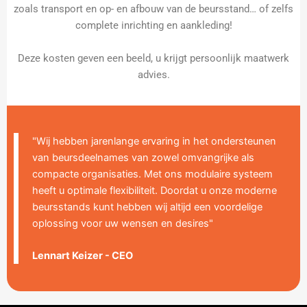
zoals transport en op- en afbouw van de beursstand… of zelfs
complete inrichting en aankleding!
Deze kosten geven een beeld, u krijgt persoonlijk maatwerk
advies.
"Wij hebben jarenlange ervaring in het ondersteunen
van beursdeelnames van zowel omvangrijke als
compacte organisaties. Met ons modulaire systeem
heeft u optimale flexibiliteit. Doordat u onze moderne
beursstands kunt hebben wij altijd een voordelige
oplossing voor uw wensen en desires"
Lennart Keizer - CEO