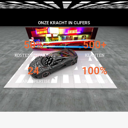
ONZE KRACHT IN CIJFERS
50
%
500
+
KOSTENBESPARING
KLANTEN
24
100
%
JAAR EXPERTISE
ONTZORGING