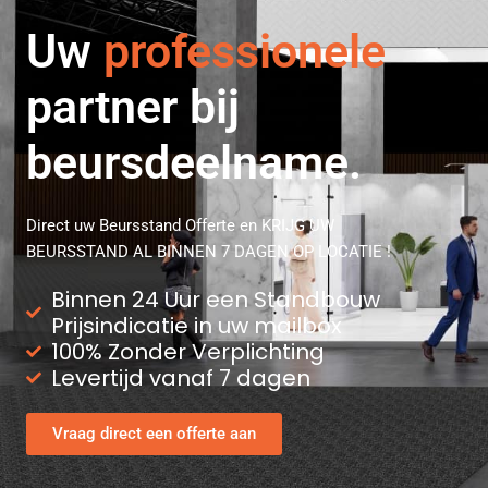
Uw
strategische
partner bij
beursdeelname.
Direct uw Beursstand Offerte en KRIJG UW
BEURSSTAND AL BINNEN 7 DAGEN OP LOCATIE !
Binnen 24 Uur een Standbouw
Prijsindicatie in uw mailbox
100% Zonder Verplichting
Levertijd vanaf 7 dagen
Vraag direct een offerte aan