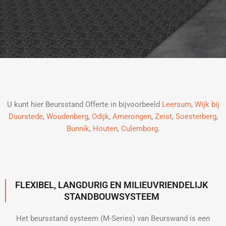
U kunt hier Beursstand Offerte in bijvoorbeeld
Leersum
,
Wijk bij
Duurstede
,
Woudenberg
,
Odijk
,
Amerongen
,
Zeist
,
Soesterberg
,
Bunnik
,
Houten
,
Culemborg
.
FLEXIBEL, LANGDURIG EN MILIEUVRIENDELIJK
STANDBOUWSYSTEEM
Het beursstand systeem (M-Series) van Beurswand is een