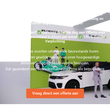
Gekochte Beursstand Doorn - Online uw Huur Beurswand
Offerte in Doorn aanvragen ★ 100% Zonder Verplichting en
dezelfde dag per email ontvangen
Beursstand Kopen?
Ontvang dezelfde dag een Offerte voor
een gehuurde Beursstand in Doorn per email
100% Zonder
Verplichting
U kunt bij ons soorten uitstekende beursstands huren.
Kies hierbij het gewilde niveau van onze hoogwaardige
dienstverlening op basis van uw financiën.
Dat garandeert een beursdeelname met ons als betrouwbare
partner.
Vraag direct een offerte aan