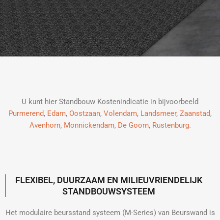
U kunt hier Standbouw Kostenindicatie in bijvoorbeeld
Purmerend
,
Edam
,
Oostzaan
,
Volendam
,
Landsmeer
,
Zaanstad
,
Avenhorn
,
Monnickendam
,
De Goorn
,
Rustenburg
.
FLEXIBEL, DUURZAAM EN MILIEUVRIENDELIJK
STANDBOUWSYSTEEM
Het modulaire beursstand systeem (M-Series) van Beurswand is