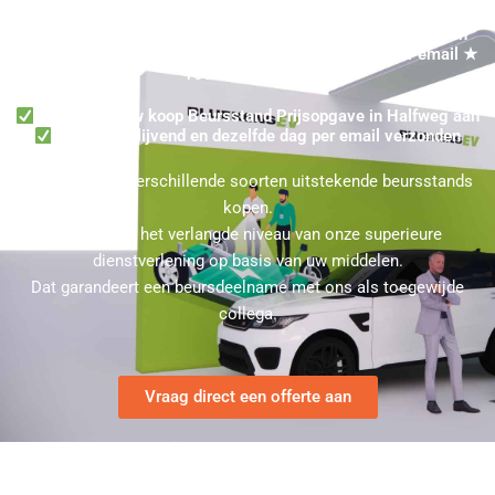
Koop uw Beursstand in Halfweg? Ontvang dezelfde dag een
Prijsopgave in Halfweg voor een Presentatiewand per email ★
100% Vrijblijvend
Vraag snel uw koop Beursstand Prijsopgave in Halfweg aan
100% Vrijblijvend en dezelfde dag per email verzonden
U kunt bij ons verschillende soorten uitstekende beursstands
kopen.
Kies hierbij het verlangde niveau van onze superieure
dienstverlening op basis van uw middelen.
Dat garandeert een beursdeelname met ons als toegewijde
collega.
Vraag direct een offerte aan