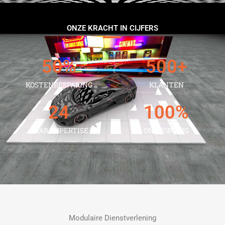
ONZE KRACHT IN CIJFERS
50
%
500
+
KOSTENBESPARING
KLANTEN
24
100
%
JAAR EXPERTISE
ONTZORGING
Modulaire Dienstverlening