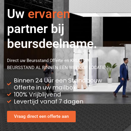
professionele
Uw
ervaren
partner bij
beursdeelname.
Direct uw Beursstand Offerte en KRIJG UW
BEURSSTAND AL BINNEN EEN WEEK OP LOCATIE !
Binnen 24 Uur een Standbouw
Offerte in uw mailbox
100% Vrijblijvend
Levertijd vanaf 7 dagen
Vraag direct een offerte aan