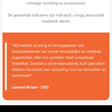
volledige inrichting en accessoires!
De genoemde indicaties zijn indicatief, u krijgt persoonlijk
maatwerk advies.
"Wij hebben ervaring in het begeleiden van
beursdeelnames van zowel omvangrijke als verfijnde
organisaties. Met ons systeem heeft u maximale
flexibiliteit. Doordat u onze beursstands kunt gebruiken
hebben wij steeds een oplossing voor uw behoeften en
voorkeuren"
Lennart Keizer - CEO