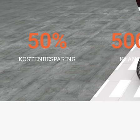
50
%
50
KOSTENBESPARING
KLAN