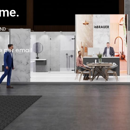
ame.
AND
e per email