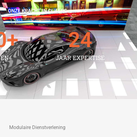
ONZE KRACHT IN CIJFERS
0
+
24
TEN
JAAR EXPERTISE
Modulaire Dienstverlening