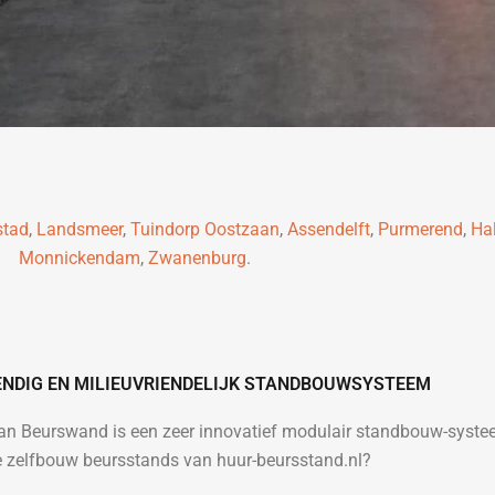
stad
,
Landsmeer
,
Tuindorp Oostzaan
,
Assendelft
,
Purmerend
,
Ha
Monnickendam
,
Zwanenburg
.
ENDIG EN MILIEUVRIENDELIJK STANDBOUWSYSTEEM
van Beurswand is een zeer innovatief modulair standbouw-syst
le zelfbouw beursstands van huur-beursstand.nl?