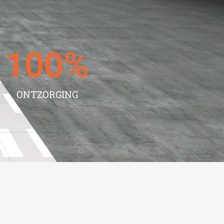
100
%
ONTZORGING