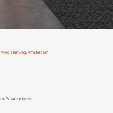
lfweg
,
Halfweg
,
Amsterdam
,
eem. Waarom kiezen