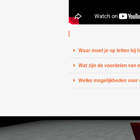
Waar moet je op letten bij
Wat zijn de voordelen van
Welke mogelijkheden voor e