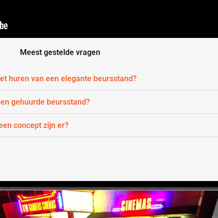
Meest gestelde vragen
 het huren van een elegante beursstand?
 een gehuurde beursstand?
en concept zijn er?