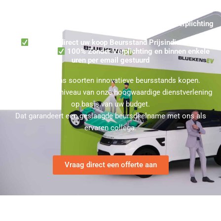
Hillegom Presentatiewand Kopen ★ 100% Zonder Verplichting
Verzoek direct uw koop Beursstand Prijsindicatie in
Hillegom aan
100% Zonder Verplichting en binnen enkele
uren per email gestuurd
U kunt bij ons soorten innovatieve beursstands kopen.
Kies hierbij het niveau van onze hoogwaardige dienstverlening
op basis van uw budget.
Dat garandeert een geslaagde beursdeelname met ons als
ervaren collega.
Vraag direct een offerte aan