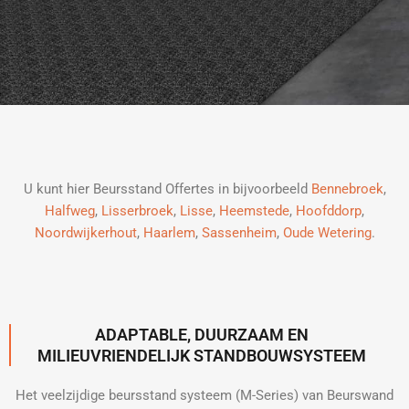
U kunt hier Beursstand Offertes in bijvoorbeeld
Bennebroek
,
Halfweg
,
Lisserbroek
,
Lisse
,
Heemstede
,
Hoofddorp
,
Noordwijkerhout
,
Haarlem
,
Sassenheim
,
Oude Wetering
.
ADAPTABLE, DUURZAAM EN
MILIEUVRIENDELIJK STANDBOUWSYSTEEM
Het veelzijdige beursstand systeem (M-Series) van Beurswand