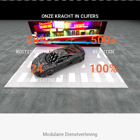
ONZE KRACHT IN CIJFERS
50
%
500
+
KOSTENBESPARING
KLANTEN
24
100
%
JAAR EXPERTISE
ONTZORGING
Modulaire Dienstverlening