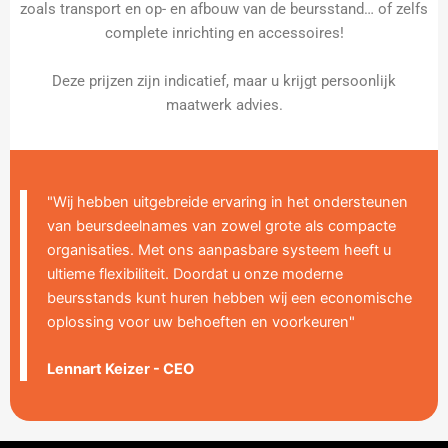
zoals transport en op- en afbouw van de beursstand… of zelfs
complete inrichting en accessoires!
Deze prijzen zijn indicatief, maar u krijgt persoonlijk
maatwerk advies.
"Wij hebben uitgebreide ervaring in het ondersteunen
van beursdeelnames van zowel grote als compacte
organisaties. Met ons aanpasbare systeem heeft u
ultieme flexibiliteit. Doordat u onze moderne
beursstands kunt huren hebben wij een economische
oplossing voor uw behoeften en voorkeuren"
Lennart Keizer - CEO