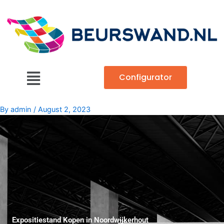
Skip
to
content
Main
Configurator
Menu
By
admin
/
August 2, 2023
Expositiestand Kopen in Noordwijkerhout