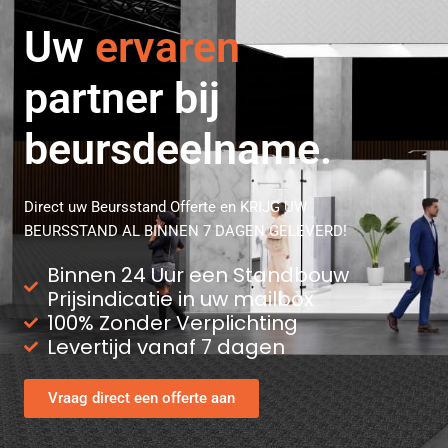
professionele
Uw
ervaren
partner bij
beursdeelname.
Direct uw Beursstand Offerte en KRIJG UW
BEURSSTAND AL BINNEN 7 DAGEN GELEVERD!
Binnen 24 Uur een Standbouw
Prijsindicatie in uw mailbox
100% Zonder Verplichting
Levertijd vanaf 7 dagen
Vraag direct een offerte aan