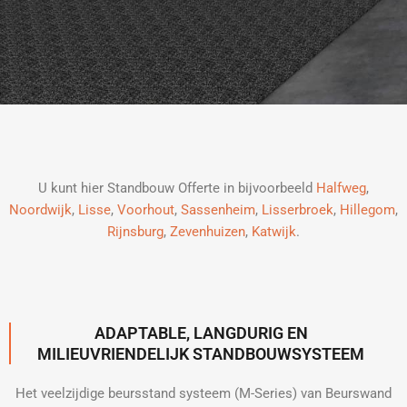
U kunt hier Standbouw Offerte in bijvoorbeeld
Halfweg
,
Noordwijk
,
Lisse
,
Voorhout
,
Sassenheim
,
Lisserbroek
,
Hillegom
,
Rijnsburg
,
Zevenhuizen
,
Katwijk
.
ADAPTABLE, LANGDURIG EN
MILIEUVRIENDELIJK STANDBOUWSYSTEEM
Het veelzijdige beursstand systeem (M-Series) van Beurswand