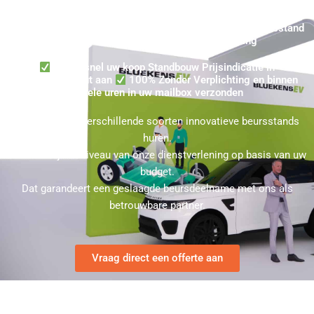
Standbouw Kopen in Noordwijkerhout? Ontvang binnen enkele
uren een Prijsindicatie in Noordwijkerhout voor een Beursstand
in uw mailbox ★ 100% Zonder Verplichting
Vraag snel uw koop Standbouw Prijsindicatie in
Noordwijkerhout aan
100% Zonder Verplichting en binnen
enkele uren in uw mailbox verzonden
U kunt bij ons verschillende soorten innovatieve beursstands
huren.
Kies hierbij het niveau van onze dienstverlening op basis van uw
budget.
Dat garandeert een geslaagde beursdeelname met ons als
betrouwbare partner.
Vraag direct een offerte aan