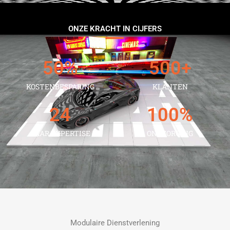
ONZE KRACHT IN CIJFERS
50
%
500
+
KOSTENBESPARING
KLANTEN
24
100
%
JAAR EXPERTISE
ONTZORGING
Modulaire Dienstverlening