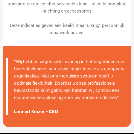
transport en op- en afbouw van de stand… of zelfs complete
inrichting en accessoires!
Deze indicaties geven een beeld, maar u krijgt persoonlijk
maatwerk advies.
"Wij hebben uitgebreide ervaring in het begeleiden van
beursdeelnames van zowel majestueuze als compacte
organisaties. Met ons modulaire systeem heeft u
optimale flexibiliteit. Doordat u onze professionele
beursstands kunt gebruiken hebben wij continu een
economische oplossing voor uw noden en desires"
Lennart Keizer - CEO