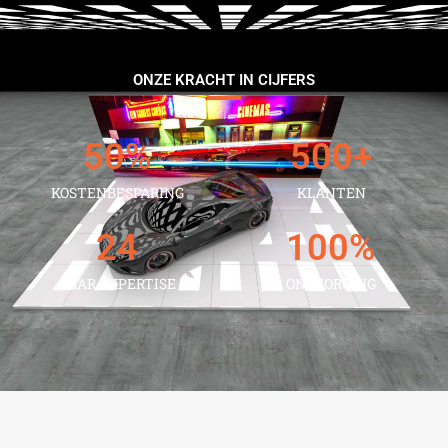
ONZE KRACHT IN CIJFERS
50
%
500
+
KOSTENBESPARING
KLANTEN
24
100
%
JAAR EXPERTISE
ONTZORGING