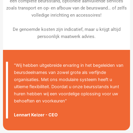
een complete beursstand, optionele aanvullende services
zoals transport en op- en afbouw van de beurswand… of zelfs
volledige inrichting en accessoires!
De genoemde kosten zijn indicatief, maar u krijgt altijd
persoonlijk maatwerk advies.
"Wij hebben uitgebreide ervaring in het begeleiden van
beursdeelnames van zowel grote als verfijnde
organisaties. Met ons modulaire systeem heeft u
ultieme flexibiliteit. Doordat u onze beursstands kunt
huren hebben wij een voordelige oplossing voor uw
behoeften en voorkeuren"
Lennart Keizer - CEO