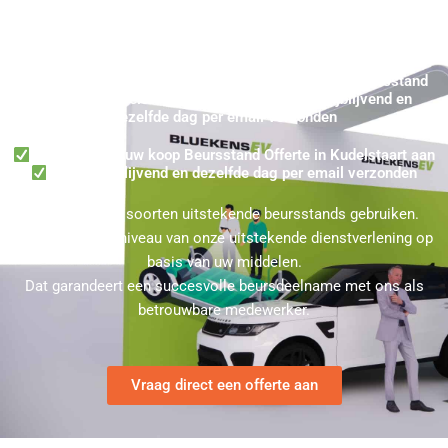
Koop Beursstand Kudelstaart - Snel uw Gehuurde Beursstand
Offerte in Kudelstaart aanvragen ★ 100% Vrijblijvend en
dezelfde dag per email verzonden
Verzoek snel uw koop Beursstand Offerte in Kudelstaart aan
100% Vrijblijvend en dezelfde dag per email verzonden
U kunt bij ons soorten uitstekende beursstands gebruiken.
Kies hierbij het niveau van onze uitstekende dienstverlening op
basis van uw middelen.
Dat garandeert een succesvolle beursdeelname met ons als
betrouwbare medewerker.
Vraag direct een offerte aan