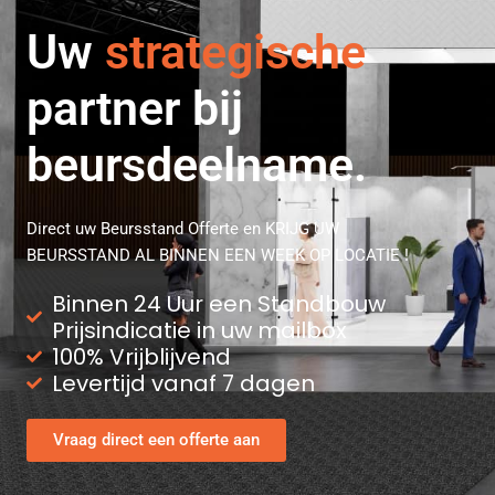
flexibele
Uw
strategische
partner bij
beursdeelname.
Direct uw Beursstand Offerte en KRIJG UW
BEURSSTAND AL BINNEN EEN WEEK OP LOCATIE !
Binnen 24 Uur een Standbouw
Prijsindicatie in uw mailbox
100% Vrijblijvend
Levertijd vanaf 7 dagen
Vraag direct een offerte aan