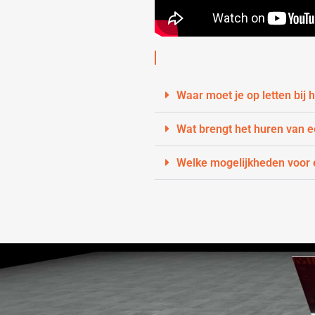
Waar moet je op letten bij
Wat brengt het huren van 
Welke mogelijkheden voor e