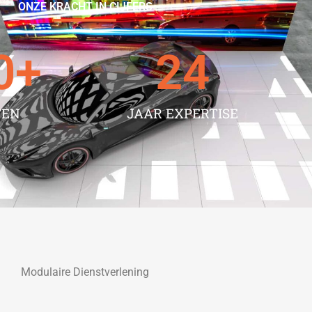
ONZE KRACHT IN CIJFERS
0
+
24
TEN
JAAR EXPERTISE
Modulaire Dienstverlening