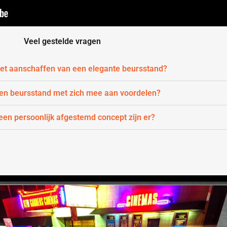
Veel gestelde vragen
 het aanschaffen van een elegante beursstand?
een beursstand met zich mee aan voordelen?
en persoonlijk afgestemd concept zijn er?