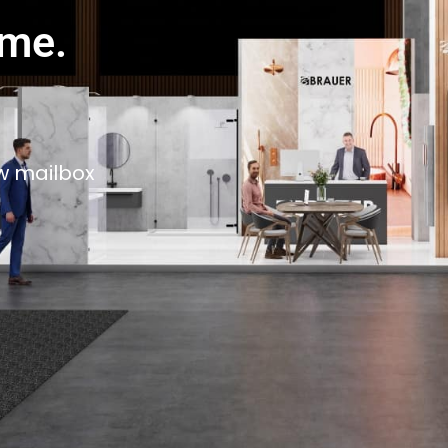
ame.
w mailbox