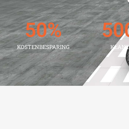
50
%
50
KOSTENBESPARING
KLAN