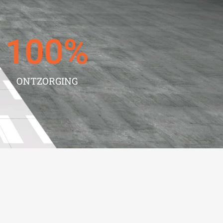
100
%
ONTZORGING