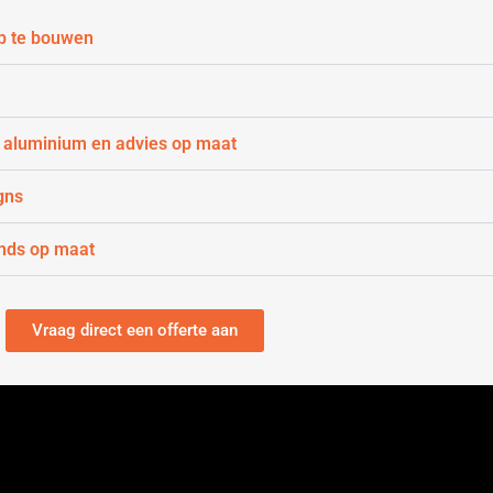
p te bouwen
 aluminium en advies op maat
gns
nds op maat
Vraag direct een offerte aan