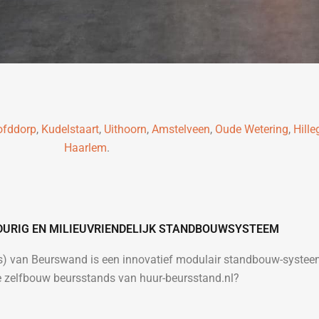
ofddorp
,
Kudelstaart
,
Uithoorn
,
Amstelveen
,
Oude Wetering
,
Hill
Haarlem
.
DURIG EN MILIEUVRIENDELIJK STANDBOUWSYSTEEM
es) van Beurswand is een innovatief modulair standbouw-syste
le zelfbouw beursstands van huur-beursstand.nl?