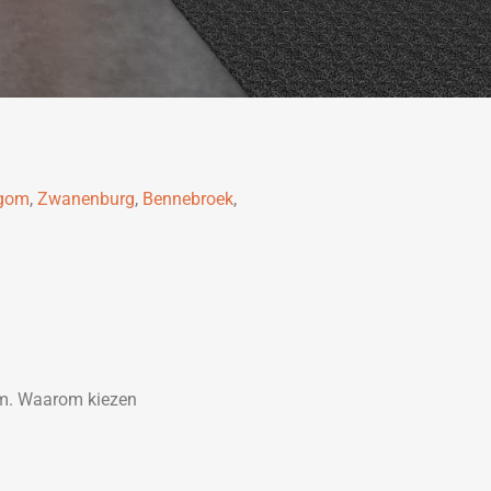
egom
,
Zwanenburg
,
Bennebroek
,
em. Waarom kiezen