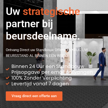
Uw
strategische
partner bij
beursdeelname.
Ontvang Direct uw Standbouw Offerte en KRIJG UW
BEURSSTAND AL BINNEN EEN WEEK !
Binnen 24 Uur een Standbouw
Prijsopgave per email ontvangen
100% Zonder Verplichting
Levertijd vanaf 7 dagen
Vraag direct een offerte aan