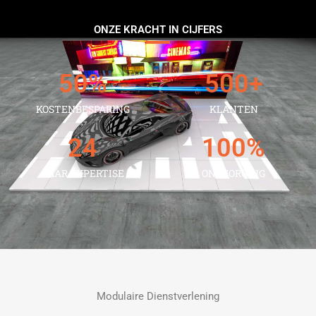
ONZE KRACHT IN CIJFERS
50
%
500
+
KOSTENBESPARING
KLANTEN
24
100
%
JAAR EXPERTISE
ONTZORGING
Modulaire Dienstverlening