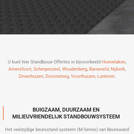
U kunt hier Standbouw Offertes in bijvoorbeeld
Hoevelaken
,
Amersfoort
,
Scherpenzeel
,
Woudenberg
,
Barneveld
,
Nijkerk
,
Zevenhuizen
,
Doornsteeg
,
Voorthuizen
,
Lunteren
.
BUIGZAAM, DUURZAAM EN
MILIEUVRIENDELIJK STANDBOUWSYSTEEM
Het veelzijdige beursstand systeem (M-Series) van Beurswand