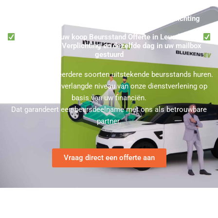
Leusden Standbouw Kopen ★ 100% Zonder Verplichting
Vraag online uw koop Beursstand Offerte in Leusden aan
100% Zonder Verplichting en dezelfde dag in uw mailbox
gestuurd
U kunt bij ons meerdere soorten uitstekende beursstands huren.
Kies hierbij het verlangde niveau van onze dienstverlening op
basis van uw financiën.
Dat garandeert een beursdeelname met ons als betrouwbare
partner.
Vraag direct een offerte aan