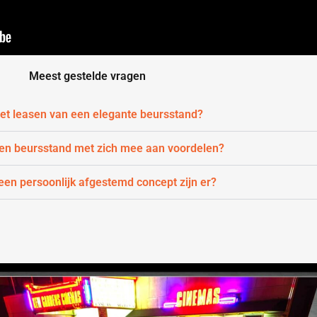
Meest gestelde vragen
 het leasen van een elegante beursstand?
een beursstand met zich mee aan voordelen?
en persoonlijk afgestemd concept zijn er?