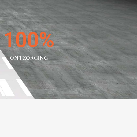
100
%
ONTZORGING