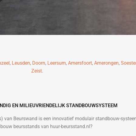
nzeel
,
Leusden
,
Doorn
,
Leersum
,
Amersfoort
,
Amerongen
,
Soeste
Zeist
.
NDIG EN MILIEUVRIENDELIJK STANDBOUWSYSTEEM
es) van Beurswand is een innovatief modulair standbouw-syste
fbouw beursstands van huur-beursstand.nl?