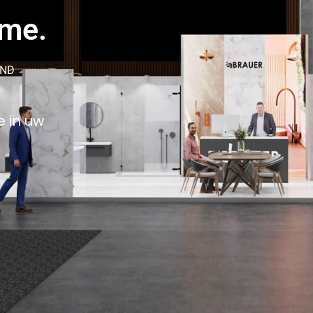
ame.
AND
e in uw