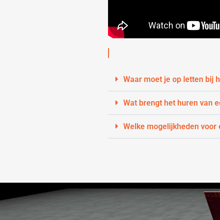
Waar moet je op letten bij
Wat brengt het huren van 
Welke mogelijkheden voor e