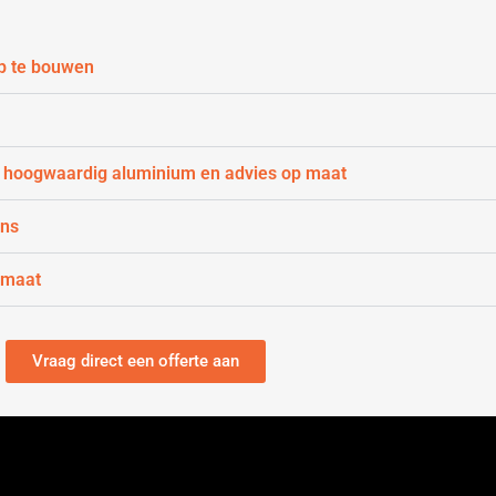
p te bouwen
 hoogwaardig aluminium en advies op maat
gns
 maat
Vraag direct een offerte aan