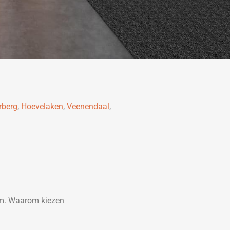
rberg
,
Hoevelaken
,
Veenendaal
,
em. Waarom kiezen