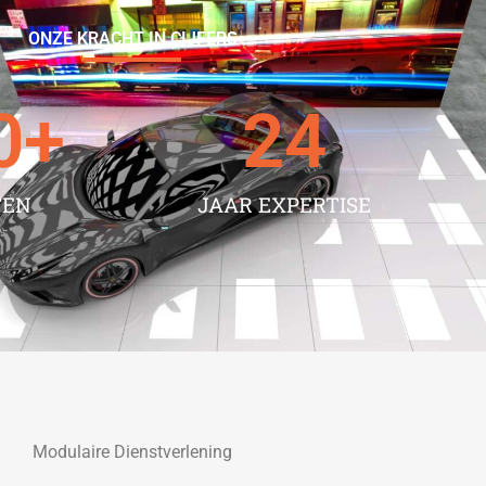
ONZE KRACHT IN CIJFERS
0
+
24
TEN
JAAR EXPERTISE
Modulaire Dienstverlening