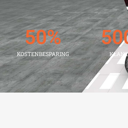
50
%
50
KOSTENBESPARING
KLAN