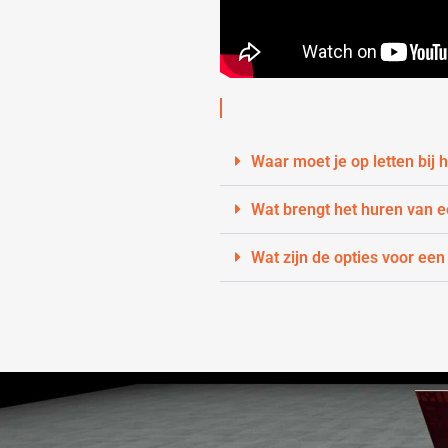
Waar moet je op letten bij
Wat brengt het huren van 
Wat zijn de opties voor een