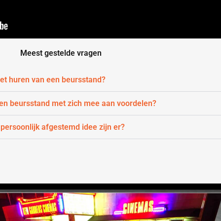
Meest gestelde vragen
 het huren van een beursstand?
een beursstand met zich mee aan voordelen?
 persoonlijk afgestemd idee zijn er?