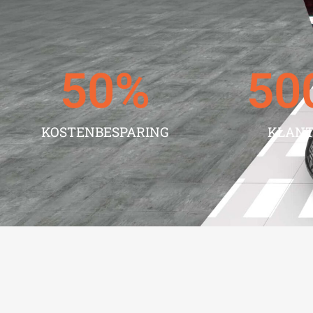
50
%
50
KOSTENBESPARING
KLAN