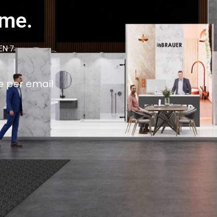
ame.
EN 7
e per email