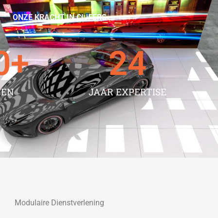
ONZE KRACHT IN CIJFERS
0
+
24
TEN
JAAR EXPERTISE
Modulaire Dienstverlening