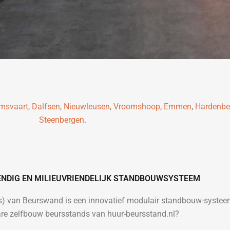
msvaart
,
Dalfsen
,
Nieuwleusen
,
Vroomshoop
,
Emmen
,
Hardenbe
Steenbergen
.
ENDIG EN MILIEUVRIENDELIJK STANDBOUWSYSTEEM
es) van Beurswand is een innovatief modulair standbouw-syste
re zelfbouw beursstands van huur-beursstand.nl?