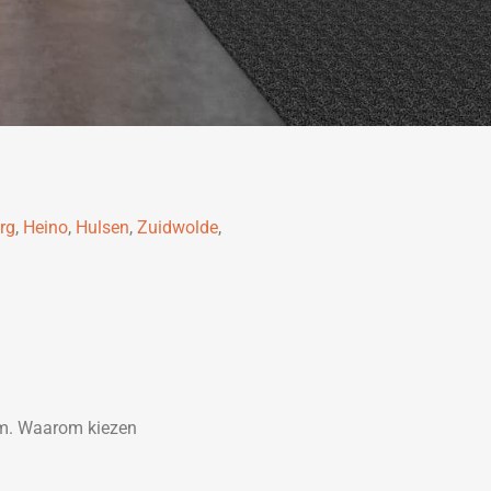
rg
,
Heino
,
Hulsen
,
Zuidwolde
,
em. Waarom kiezen