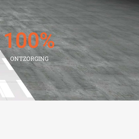
100
%
ONTZORGING