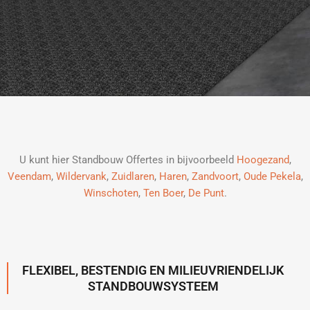
U kunt hier Standbouw Offertes in bijvoorbeeld
Hoogezand
,
Veendam
,
Wildervank
,
Zuidlaren
,
Haren
,
Zandvoort
,
Oude Pekela
,
Winschoten
,
Ten Boer
,
De Punt
.
FLEXIBEL, BESTENDIG EN MILIEUVRIENDELIJK
STANDBOUWSYSTEEM