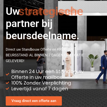
Uw
strategische
partner bij
beursdeelname.
Direct uw Standbouw Offerte en KRIJG UW
BEURSSTAND AL BINNEN 7 DAGEN OP LOCATIE
GELEVERD!
Binnen 24 Uur een Standbouw
Offerte in uw mailbox
100% Zonder Verplichting
Levertijd vanaf 7 dagen
Vraag direct een offerte aan