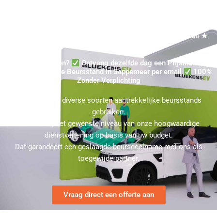
Standbouw Kopen in Sappemeer? Ontvang dezelfde dag een
Prijsindicatie in Sappemeer voor een Beursstand per email ★
100% Zonder Verplichting
Beursstand Kopen?
Ontvang dezelfde dag een Prijsindicatie
voor een gehuurde Beursstand in Sappemeer per email
100%
Zonder Verplichting
U kunt bij ons diverse soorten aantrekkelijke beursstands
gebruiken.
Kies hierbij het gewenste niveau van onze hoogwaardige
dienstverlening op basis van uw budget.
Dat garandeert een geslaagde beursdeelname met ons als
toegewijde partner.
Vraag direct een offerte aan