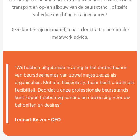
transport en op- en afbouw van de beursstand… of zelfs
volledige inrichting en accessoires!
Deze kosten zijn indicatief, maar u krijgt altijd persoonlijk
maatwerk advies.
"Wij hebben uitgebreide ervaring in het ondersteunen
van beursdeelnames van zowel majestueuze als
organisaties. Met ons flexibele systeem heeft u optimale
flexibiliteit. Doordat u onze professionele beursstands
kunt kopen hebben wij continu een oplossing voor uw
behoeften en desires"
Lennart Keizer - CEO