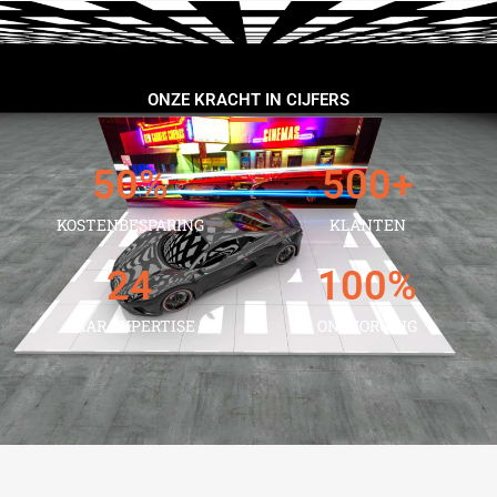
ONZE KRACHT IN CIJFERS
50
%
500
+
KOSTENBESPARING
KLANTEN
24
100
%
JAAR EXPERTISE
ONTZORGING