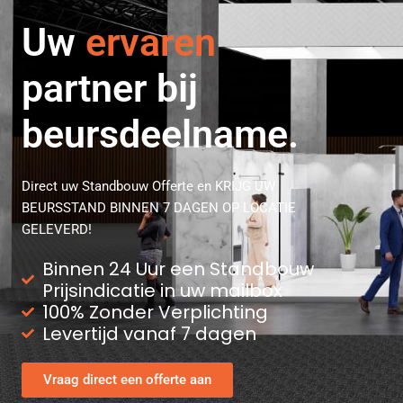
professionele
Uw
ervaren
partner bij
beursdeelname.
Direct uw Standbouw Offerte en KRIJG UW
BEURSSTAND BINNEN 7 DAGEN OP LOCATIE
GELEVERD!
Binnen 24 Uur een Standbouw
Prijsindicatie in uw mailbox
100% Zonder Verplichting
Levertijd vanaf 7 dagen
Vraag direct een offerte aan