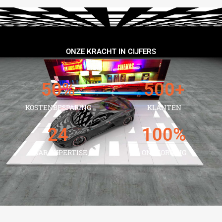
ONZE KRACHT IN CIJFERS
50
%
500
+
KOSTENBESPARING
KLANTEN
24
100
%
JAAR EXPERTISE
ONTZORGING