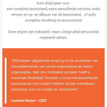
kunt altijd gaan voor:
een complete beursstand, extra aanvullende services zoals
vervoer en op- en afbouw van de beursstand… of zelfs
complete inrichting en accessoires!
Deze prijzen zijn indicatief, maar u krijgt altijd persoonlijk
maatwerk advies.
"Wij hebben uitgebreide ervaring in het assisteren van
beursdeelnames van zowel majestueuze als kleine
organisaties. Met ons modulaire systeem heeft u
maximale flexibiliteit. Doordat u onze indrukwekkende
beursstands kunt kopen hebben wij een betaalbare
oplossing voor uw noden en voorkeuren"
Lennart Keizer - CEO