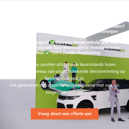
Beurswand Koop Offertes in Veendam ★ Event voor Veendam?
★ Binnen maximaal 24 uur uw Prijsindicatie ontvangen
Beursstand Kopen?
Ontvang binnen enkele uren een
Prijsindicatie voor een huur Beurswand in Veendam in uw
mailbox
100% Zonder Verplichting
U kunt bij ons soorten uitstekende beursstands huren.
Kies hierbij het niveau van onze uitstekende dienstverlening op
basis van uw budget.
Dat garandeert een slagende beursdeelname met ons als
toegewijde collega.
Vraag direct een offerte aan