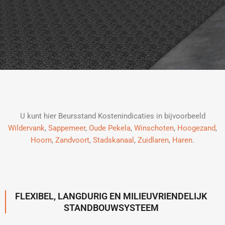
U kunt hier Beursstand Kostenindicaties in bijvoorbeeld
Wildervank
,
Sappemeer
,
Oude Pekela
,
Winschoten
,
Hoogezand
,
Hoorn
,
Zandvoort
,
Stadskanaal
,
Zuidlaren
,
Haren
.
FLEXIBEL, LANGDURIG EN MILIEUVRIENDELIJK
STANDBOUWSYSTEEM