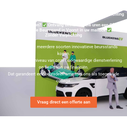
Voorst een Presentatiewand Kopen ★ 100% Zonder Verplichting
Beursstand Kopen?
Ontvang binnen enkele uren een Offerte
voor een gehuurde Beurswand in Voorst in uw mailbox
100%
Zonder Verplichting
U kunt bij ons meerdere soorten innovatieve beursstands
kopen.
Kies hierbij het niveau van onze hoogwaardige dienstverlening
op basis van uw financiën.
Dat garandeert een beursdeelname met ons als toegewijde
collega.
Vraag direct een offerte aan