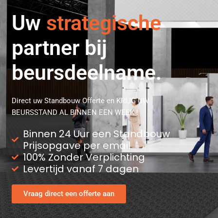
Uw
strategische
partner bij
beursdeelname.
Direct uw Standbouw Offerte en KRIJG UW
BEURSSTAND AL BINNEN EEN WEEK !
Binnen 24 Uur een Standbouw
Prijsopgave per email
100% Zonder Verplichting
Levertijd vanaf 7 dagen
Vraag direct een offerte aan