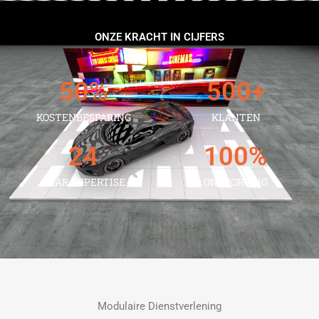
ONZE KRACHT IN CIJFERS
50
%
500
+
KOSTENBESPARING
KLANTEN
24
100
%
JAAR EXPERTISE
ONTZORGING
Modulaire Dienstverlening