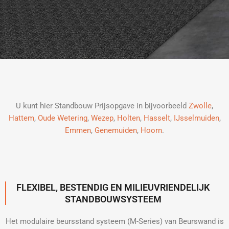
U kunt hier Standbouw Prijsopgave in bijvoorbeeld
Zwolle
,
Hattem
,
Oude Wetering
,
Wezep
,
Holten
,
Hasselt
,
IJsselmuiden
,
Emmen
,
Genemuiden
,
Hoorn
.
FLEXIBEL, BESTENDIG EN MILIEUVRIENDELIJK
STANDBOUWSYSTEEM
Het modulaire beursstand systeem (M-Series) van Beurswand is