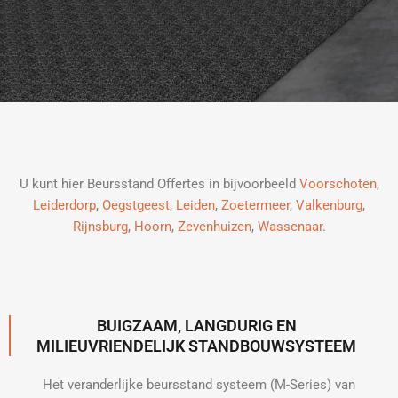
U kunt hier Beursstand Offertes in bijvoorbeeld
Voorschoten
,
Leiderdorp
,
Oegstgeest
,
Leiden
,
Zoetermeer
,
Valkenburg
,
Rijnsburg
,
Hoorn
,
Zevenhuizen
,
Wassenaar
.
BUIGZAAM, LANGDURIG EN
MILIEUVRIENDELIJK STANDBOUWSYSTEEM
Het veranderlijke beursstand systeem (M-Series) van