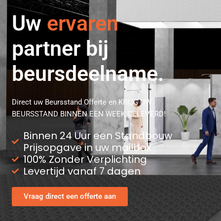
professionele
Uw
ervaren
partner bij
beursdeelname.
Direct uw Beursstand Offerte en KRIJG UW
BEURSSTAND BINNEN EEN WEEK GELEVERD!
Binnen 24 Uur een Standbouw
Prijsopgave in uw mailbox
100% Zonder Verplichting
Levertijd vanaf 7 dagen
Vraag direct een offerte aan