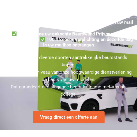
Beurswand Koop Prijsopgaven in Zoeterwoude ★ Evenement
voor Zoeterwoude? ★ In maximaal 24 uur uw Offerte in uw mail
Vraag online uw gekochte Beurswand Prijsopgave in
Zoeterwoude aan
100% Zonder Verplichting en dezelfde dag
in uw mailbox ontvangen
U kunt bij ons diverse soorten aantrekkelijke beursstands
kopen.
Kies hierbij het niveau van onze hoogwaardige dienstverlening
op basis van uw middelen.
Dat garandeert een slagende beursdeelname met ons als
collega.
Vraag direct een offerte aan