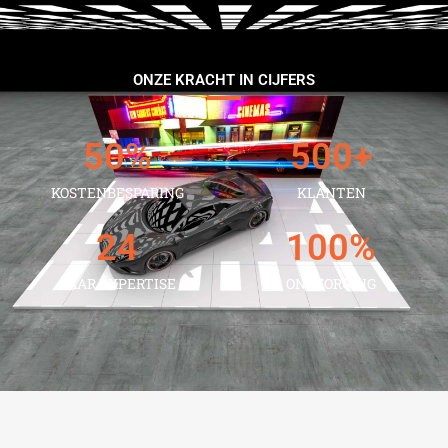
ONZE KRACHT IN CIJFERS
50
%
500
+
KOSTENBESPARING
KLANTEN
24
100
%
JAAR EXPERTISE
ONTZORGING