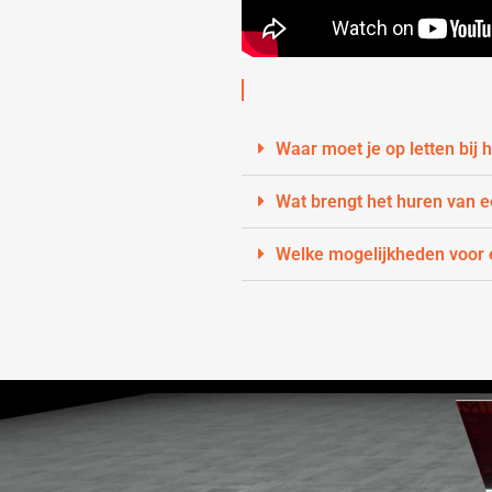
Waar moet je op letten bij
Wat brengt het huren van 
Welke mogelijkheden voor e