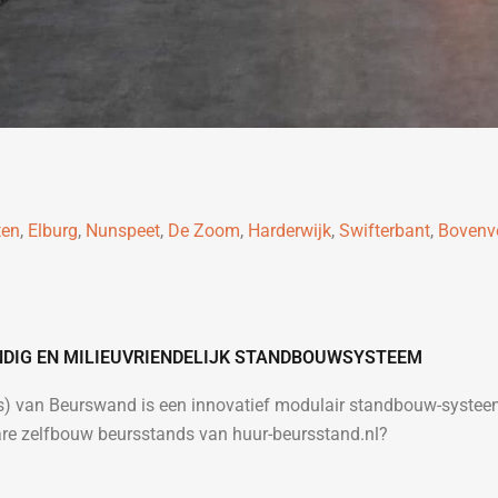
ten
,
Elburg
,
Nunspeet
,
De Zoom
,
Harderwijk
,
Swifterbant
,
Bovenv
ENDIG EN MILIEUVRIENDELIJK STANDBOUWSYSTEEM
es) van Beurswand is een innovatief modulair standbouw-syste
re zelfbouw beursstands van huur-beursstand.nl?