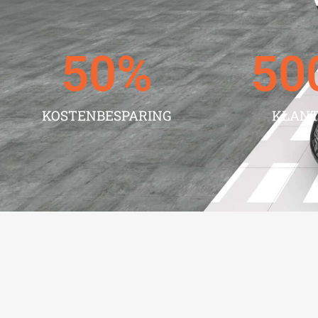
50
%
50
KOSTENBESPARING
KLAN