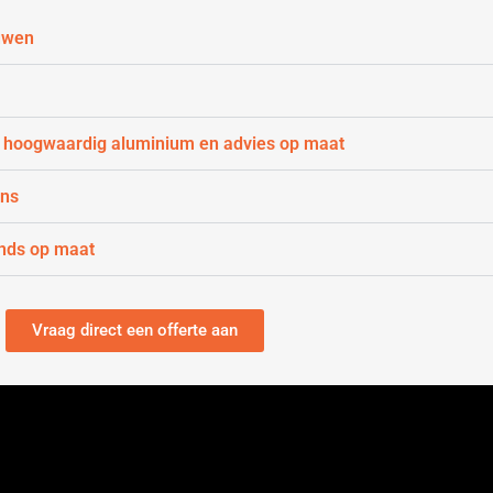
uwen
 hoogwaardig aluminium en advies op maat
gns
nds op maat
Vraag direct een offerte aan