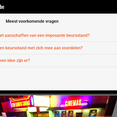
Meest voorkomende vragen
 het aanschaffen van een imposante beursstand?
een beursstand met zich mee aan voordelen?
en idee zijn er?