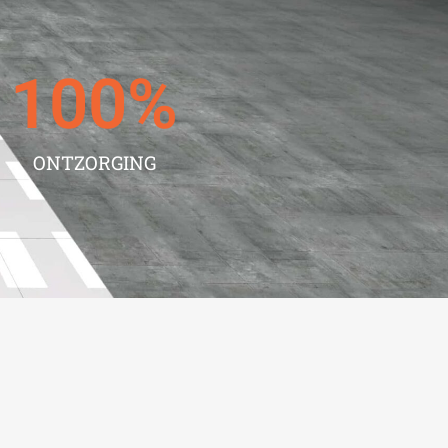
100
%
ONTZORGING