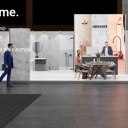
ame.
AND
e per email