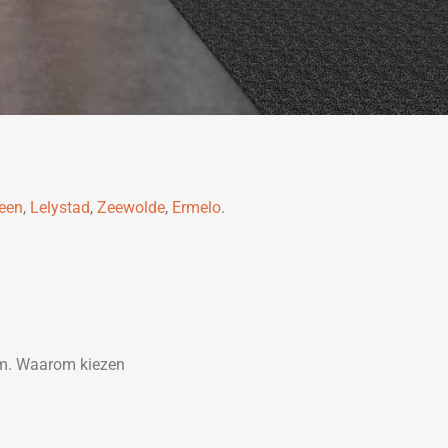
een
,
Lelystad
,
Zeewolde
,
Ermelo
.
em. Waarom kiezen