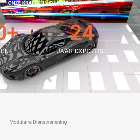
ONZE KRACHT IN CIJFERS
0
+
24
TEN
JAAR EXPERTISE
Modulaire Dienstverlening