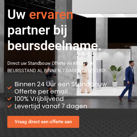
professionele
Uw
ervaren
partner bij
beursdeelname.
Direct uw Standbouw Offerte en KRIJG UW
BEURSSTAND AL BINNEN 7 DAGEN GELEVERD!
Binnen 24 Uur een Standbouw
Offerte per email
100% Vrijblijvend
Levertijd vanaf 7 dagen
Vraag direct een offerte aan