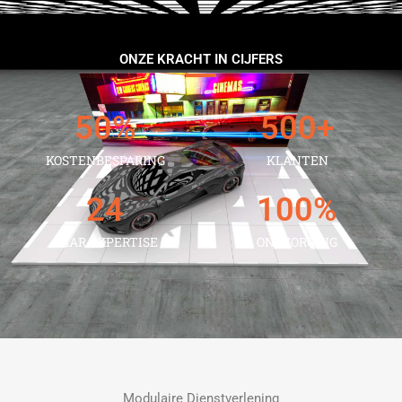
ONZE KRACHT IN CIJFERS
50
%
500
+
KOSTENBESPARING
KLANTEN
24
100
%
JAAR EXPERTISE
ONTZORGING
Modulaire Dienstverlening