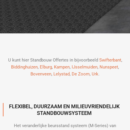
U kunt hier Standbouw Offertes in bijvoorbeeld
Swifterbant
,
Biddinghuizen
,
Elburg
,
Kampen
,
IJsselmuiden
,
Nunspeet
,
Bovenveen
,
Lelystad
,
De Zoom
,
Urk
.
FLEXIBEL, DUURZAAM EN MILIEUVRIENDELIJK
STANDBOUWSYSTEEM
Het veranderlijke beursstand systeem (M-Series) van