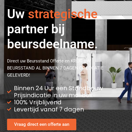
flexibele
Uw
strategische
partner bij
beursdeelname.
Direct uw Beursstand Offerte en KRIJG UW
BEURSSTAND AL BINNEN 7 DAGEN OP LOCATIE
GELEVERD!
Binnen 24 Uur een Standbouw
Prijsindicatie in uw mailbox
100% Vrijblijvend
Levertijd vanaf 7 dagen
Vraag direct een offerte aan