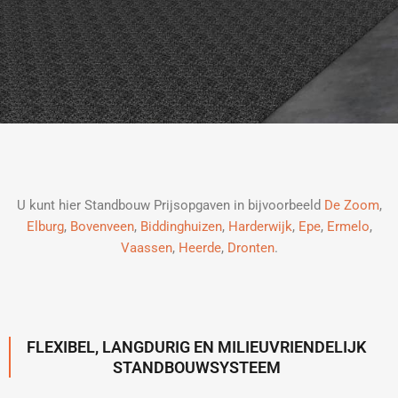
U kunt hier Standbouw Prijsopgaven in bijvoorbeeld
De Zoom
,
Elburg
,
Bovenveen
,
Biddinghuizen
,
Harderwijk
,
Epe
,
Ermelo
,
Vaassen
,
Heerde
,
Dronten
.
FLEXIBEL, LANGDURIG EN MILIEUVRIENDELIJK
STANDBOUWSYSTEEM