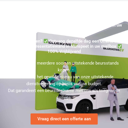
Beursstand Kopen Offerte in Nunspeet ★ Evenement voor
Nunspeet? ★ Binnen maximaal een dag uw Aanbieding in uw
mail
Beursstand Kopen?
Ontvang dezelfde dag een Offerte voor
een gehuurde Presentatiewand in Nunspeet in uw mailbox
100% Vrijblijvend
U kunt bij ons meerdere soorten uitstekende beursstands
kopen.
Kies hierbij het gewilde niveau van onze uitstekende
dienstverlening op basis van uw budget.
Dat garandeert een beursdeelname met ons als toegewijde
collega.
Vraag direct een offerte aan