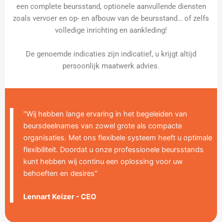
een complete beursstand, optionele aanvullende diensten
zoals vervoer en op- en afbouw van de beursstand… of zelfs
volledige inrichting en aankleding!
De genoemde indicaties zijn indicatief, u krijgt altijd
persoonlijk maatwerk advies.
"Wij hebben lange ervaring in het begeleiden van
beursdeelnames van zowel grote als compacte
organisaties. Met ons flexibele systeem heeft u optimale
flexibiliteit. Doordat u onze professionele beursstands
kunt hebben wij continu een oplossing voor uw
behoeften en desires"
Lennart Keizer - CEO