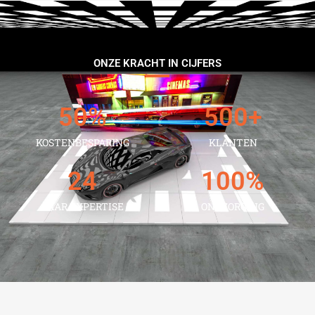
ONZE KRACHT IN CIJFERS
50
%
500
+
KOSTENBESPARING
KLANTEN
24
100
%
JAAR EXPERTISE
ONTZORGING