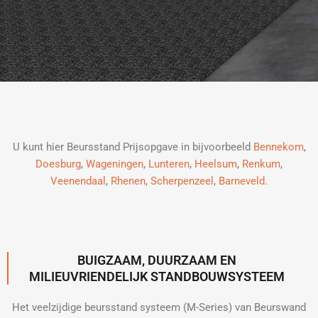
U kunt hier Beursstand Prijsopgave in bijvoorbeeld
Bennekom
,
Doesburg
,
Wageningen
,
Lunteren
,
Heelsum
,
Renkum
,
Veenendaal
,
Rhenen
,
Scherpenzeel
,
Barneveld
.
BUIGZAAM, DUURZAAM EN
MILIEUVRIENDELIJK STANDBOUWSYSTEEM
Het veelzijdige beursstand systeem (M-Series) van Beurswand