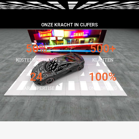
ONZE KRACHT IN CIJFERS
50
%
500
+
KOSTENBESPARING
KLANTEN
24
100
%
JAAR EXPERTISE
ONTZORGING