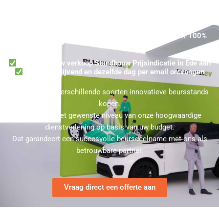
Gekochte Beursstand in Ede? Ontvang dezelfde dag een
Prijsindicatie in Ede voor een Beursstand per email ★ 100%
Vrijblijvend
Vraag snel uw verkoop Standbouw Prijsindicatie in Ede aan
100% Vrijblijvend en dezelfde dag per email ontvangen
U kunt bij ons verschillende soorten innovatieve beursstands
kopen.
Kies hierbij het gewenste niveau van onze hoogwaardige
dienstverlening op basis van uw budget.
Dat garandeert een succesvolle beursdeelname met ons als
betrouwbare partner.
Vraag direct een offerte aan