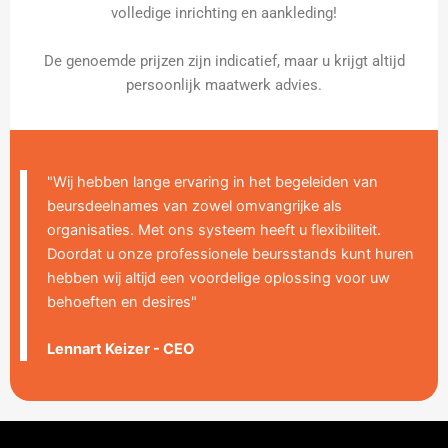
volledige inrichting en aankleding!
De genoemde prijzen zijn indicatief, maar u krijgt altijd
persoonlijk maatwerk advies.
"Wij hebben lange ervaring in het begeleiden van
beursdeelnames van zowel omvangrijke als
organisaties. Met ons systeem heeft u flexibiliteit.
Doordat u onze professionele beursstands kunt huren
hebben wij altijd een voordelige oplossing voor uw
behoeften en desires"
Lennart Keizer - CEO