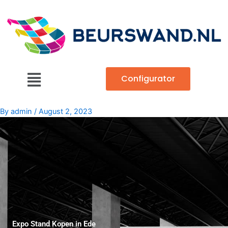
Skip
to
content
Main
Configurator
Menu
By
admin
/
August 2, 2023
Expo Stand Kopen in Ede