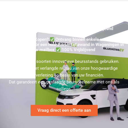
Wageningen Standbouw Kopen ★ 100% Vrijblijvend
Beursstand Kopen?
Ontvang binnen enkele uren een
Prijsindicatie voor een huur Presentatiewand in Wageningen in
uw mailbox
100% Vrijblijvend
U kunt bij ons soorten innovatieve beursstands gebruiken.
Kies hierbij het verlangde niveau van onze hoogwaardige
dienstverlening op basis van uw financiën.
Dat garandeert een geslaagde beursdeelname met ons als
collega.
Vraag direct een offerte aan