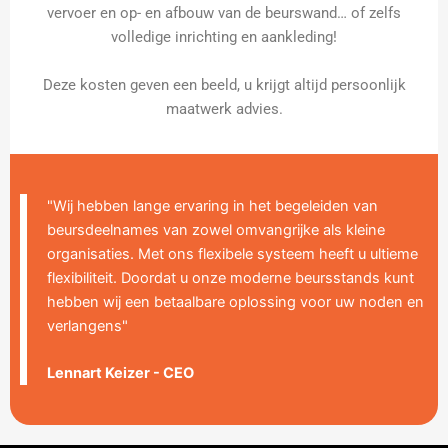
vervoer en op- en afbouw van de beurswand… of zelfs
volledige inrichting en aankleding!
Deze kosten geven een beeld, u krijgt altijd persoonlijk
maatwerk advies.
"Wij hebben lange ervaring in het begeleiden van
beursdeelnames van zowel omvangrijke als kleine
organisaties. Met ons flexibele systeem heeft u ultieme
flexibiliteit. Doordat u onze moderne beursstands kunt
hebben wij een betaalbare oplossing voor uw noden en
verlangens"
Lennart Keizer - CEO