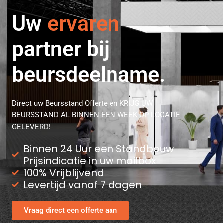
Uw
professionele
partner bij
beursdeelname.
Direct uw Beursstand Offerte en KRIJG UW
BEURSSTAND AL BINNEN EEN WEEK OP LOCATIE
GELEVERD!
Binnen 24 Uur een Standbouw
Prijsindicatie in uw mailbox
100% Vrijblijvend
Levertijd vanaf 7 dagen
Vraag direct een offerte aan