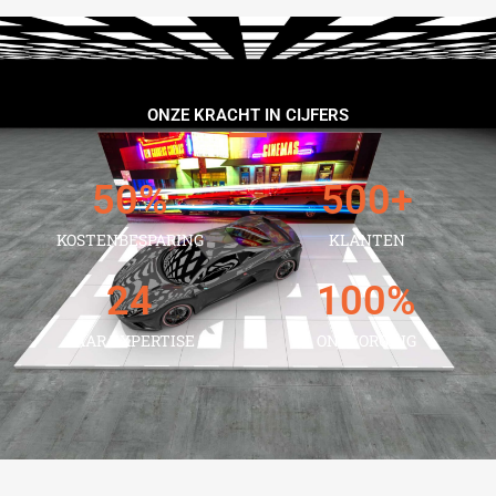
ONZE KRACHT IN CIJFERS
50
%
500
+
KOSTENBESPARING
KLANTEN
24
100
%
JAAR EXPERTISE
ONTZORGING