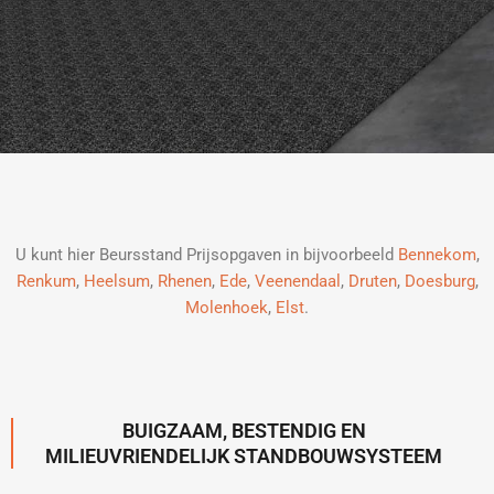
U kunt hier Beursstand Prijsopgaven in bijvoorbeeld
Bennekom
,
Renkum
,
Heelsum
,
Rhenen
,
Ede
,
Veenendaal
,
Druten
,
Doesburg
,
Molenhoek
,
Elst
.
BUIGZAAM, BESTENDIG EN
MILIEUVRIENDELIJK STANDBOUWSYSTEEM