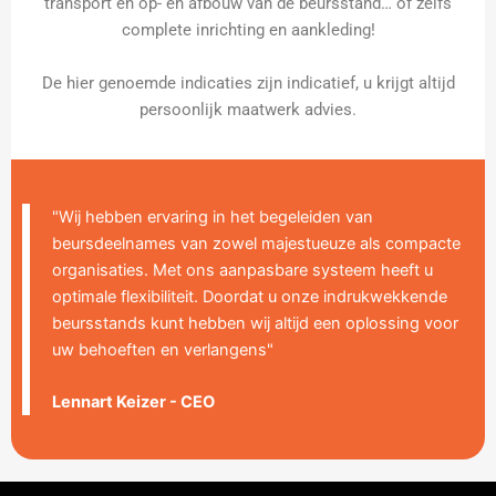
transport en op- en afbouw van de beursstand… of zelfs
complete inrichting en aankleding!
De hier genoemde indicaties zijn indicatief, u krijgt altijd
persoonlijk maatwerk advies.
"Wij hebben ervaring in het begeleiden van
beursdeelnames van zowel majestueuze als compacte
organisaties. Met ons aanpasbare systeem heeft u
optimale flexibiliteit. Doordat u onze indrukwekkende
beursstands kunt hebben wij altijd een oplossing voor
uw behoeften en verlangens"
Lennart Keizer - CEO