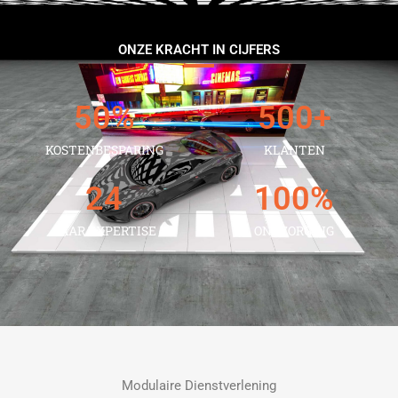
ONZE KRACHT IN CIJFERS
50
%
500
+
KOSTENBESPARING
KLANTEN
24
100
%
JAAR EXPERTISE
ONTZORGING
Modulaire Dienstverlening