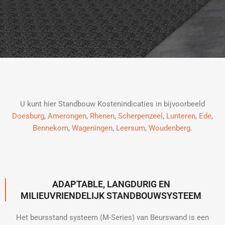
U kunt hier Standbouw Kostenindicaties in bijvoorbeeld
Doesburg
,
Amerongen
,
Rhenen
,
Scherpenzeel
,
Lunteren
,
Ede
,
Bennekom
,
Wageningen
,
Leersum
,
Woudenberg
.
ADAPTABLE, LANGDURIG EN
MILIEUVRIENDELIJK STANDBOUWSYSTEEM
Het beursstand systeem (M-Series) van Beurswand is een