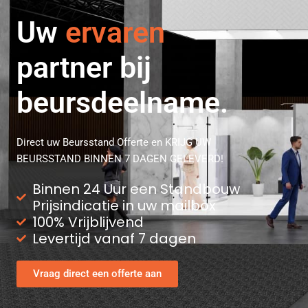
professionele
Uw
ervaren
partner bij
beursdeelname.
Direct uw Beursstand Offerte en KRIJG UW
BEURSSTAND BINNEN 7 DAGEN GELEVERD!
Binnen 24 Uur een Standbouw
Prijsindicatie in uw mailbox
100% Vrijblijvend
Levertijd vanaf 7 dagen
Vraag direct een offerte aan