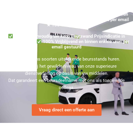
Standbouw Kopen in Veenendaal? Ontvang binnen enkele uren
een Prijsindicatie in Veenendaal voor een Beurswand per email
★ 100% Vrijblijvend
Verzoek eenvoudig uw koop Beurswand Prijsindicatie in
Veenendaal aan
100% Vrijblijvend en binnen enkele uren per
email gestuurd
U kunt bij ons soorten uitstekende beursstands huren.
Kies hierbij het gewilde niveau van onze superieure
dienstverlening op basis van uw middelen.
Dat garandeert een beursdeelname met ons als toegewijde
collega.
Vraag direct een offerte aan