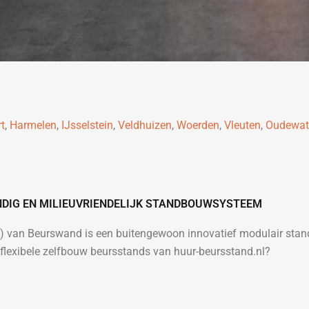
t
,
Harmelen
,
IJsselstein
,
Veldhuizen
,
Woerden
,
Vleuten
,
Oudewat
ENDIG EN MILIEUVRIENDELIJK STANDBOUWSYSTEEM
s) van Beurswand is een buitengewoon innovatief modulair sta
lexibele zelfbouw beursstands van huur-beursstand.nl?