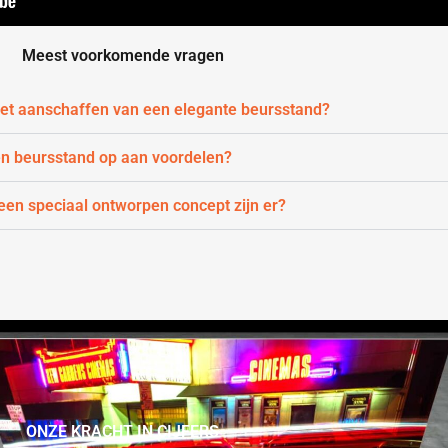
Meest voorkomende vragen
 het aanschaffen van een elegante beursstand?
en beursstand op aan voordelen?
en speciaal ontworpen concept zijn er?
ONZE KRACHT IN CIJFERS