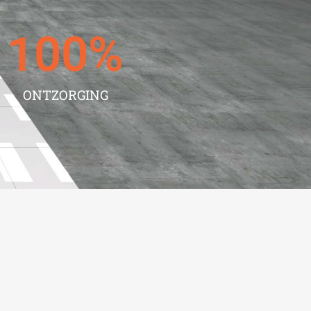
100
%
ONTZORGING