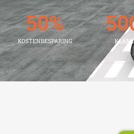
50
%
50
KOSTENBESPARING
KLAN