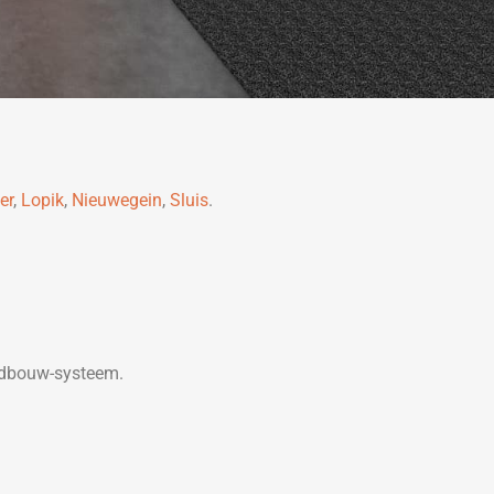
er
,
Lopik
,
Nieuwegein
,
Sluis
.
ndbouw-systeem.