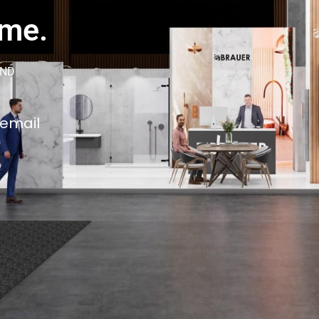
ame.
AND
 email