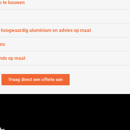
p te bouwen
 hoogwaardig aluminium en advies op maat
gns
ands op maat
Vraag direct een offerte aan