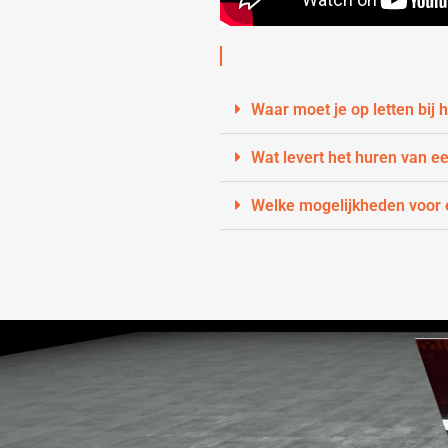
Waar moet je op letten bij
Wat levert het huren van e
Welke mogelijkheden voor e