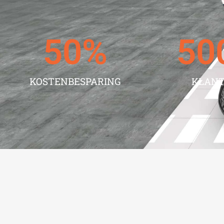
50
%
50
KOSTENBESPARING
KLAN