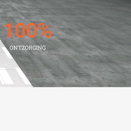
100
%
ONTZORGING