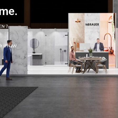
ame.
EN 7
e in uw