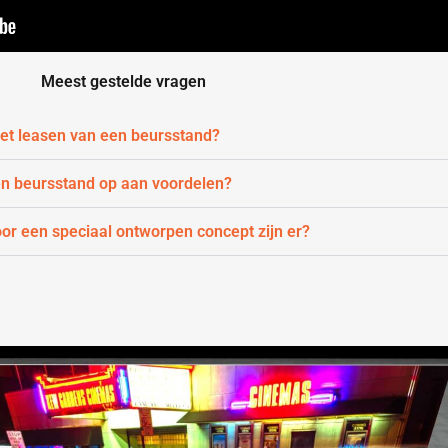
Meest gestelde vragen
 het leasen van een beursstand?
en beursstand op aan voordelen?
oor een speciaal ontworpen concept zijn er?