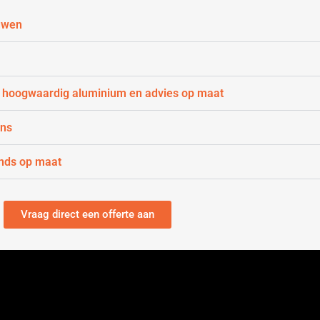
uwen
 hoogwaardig aluminium en advies op maat
gns
nds op maat
Vraag direct een offerte aan