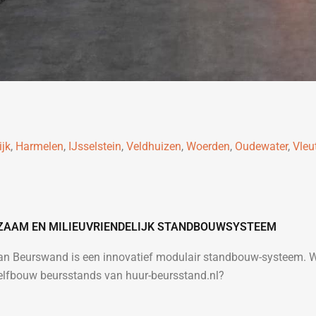
jk
,
Harmelen
,
IJsselstein
,
Veldhuizen
,
Woerden
,
Oudewater
,
Vleu
ZAAM EN MILIEUVRIENDELIJK STANDBOUWSYSTEEM
van Beurswand is een innovatief modulair standbouw-systeem. 
zelfbouw beursstands van huur-beursstand.nl?