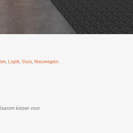
ten
,
Lopik
,
Sluis
,
Nieuwegein
.
Waarom kiezen voor