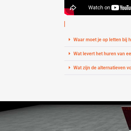
Waar moet je op letten bij
Wat levert het huren van e
Wat zijn de alternatieven v