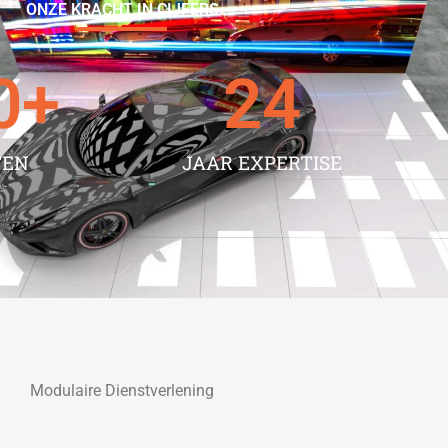
ONZE KRACHT IN CIJFERS
0
+
24
TEN
JAAR EXPERTISE
Modulaire Dienstverlening