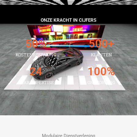
ONZE KRACHT IN CIJFERS
50
%
500
+
KOSTENBESPARING
KLANTEN
24
100
%
JAAR EXPERTISE
ONTZORGING
Modulaire Dienstverlening