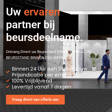
professionele
Uw
ervaren
partner bij
beursdeelname.
Ontvang Direct uw Beursstand Offerte en KRIJG UW
BEURSSTAND BINNEN EEN WEEK !
Binnen 24 Uur een Standbouw
Prijsindicatie per email
100% Vrijblijvend
Levertijd vanaf 7 dagen
Vraag direct een offerte aan