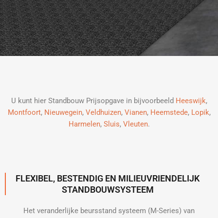
U kunt hier Standbouw Prijsopgave in bijvoorbeeld
Heeswijk
,
Montfoort
,
Nieuwegein
,
Veldhuizen
,
Vianen
,
Heemstede
,
Lopik
,
Harmelen
,
Sluis
,
Vleuten
.
FLEXIBEL, BESTENDIG EN MILIEUVRIENDELIJK
STANDBOUWSYSTEEM
Het veranderlijke beursstand systeem (M-Series) van