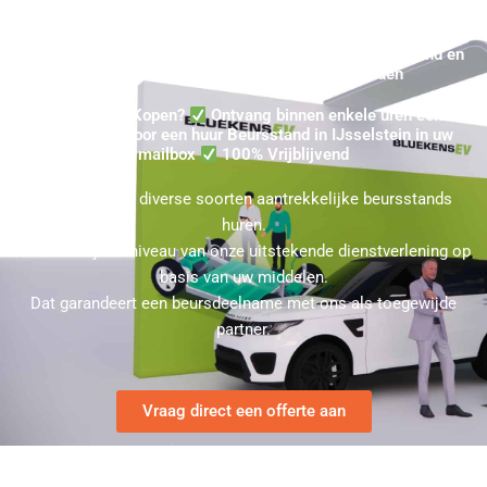
Koop Beursstand IJsselstein - Eenvoudig uw Huur Standbouw
Prijsopgave in IJsselstein aanvragen ★ 100% Vrijblijvend en
binnen enkele uren in uw mailbox verzonden
Beursstand Kopen?
Ontvang binnen enkele uren een
Prijsopgave voor een huur Beursstand in IJsselstein in uw
mailbox
100% Vrijblijvend
U kunt bij ons diverse soorten aantrekkelijke beursstands
huren.
Kies hierbij het niveau van onze uitstekende dienstverlening op
basis van uw middelen.
Dat garandeert een beursdeelname met ons als toegewijde
partner.
Vraag direct een offerte aan