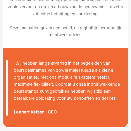
zoals vervoer en op- en afbouw van de beurswand… of zelfs
volledige inrichting en aankleding!
Deze indicaties geven een beeld, u krijgt altijd persoonlijk
maatwerk advies.
"Wij hebben lange ervaring in het begeleiden van
beursdeelnames van zowel majestueuze als kleine
organisaties. Met ons modulaire systeem heeft u
maximale flexibiliteit. Doordat u onze indrukwekkende
beursstands kunt gebruiken hebben wij altijd een
betaalbare oplossing voor uw behoeften en desires"
Lennart Keizer - CEO