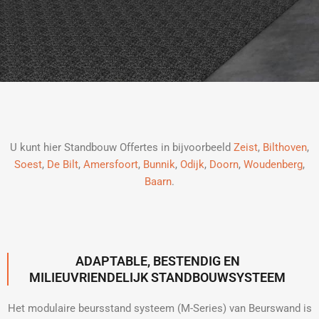
U kunt hier Standbouw Offertes in bijvoorbeeld
Zeist
,
Bilthoven
,
Soest
,
De Bilt
,
Amersfoort
,
Bunnik
,
Odijk
,
Doorn
,
Woudenberg
,
Baarn
.
ADAPTABLE, BESTENDIG EN
MILIEUVRIENDELIJK STANDBOUWSYSTEEM
Het modulaire beursstand systeem (M-Series) van Beurswand is