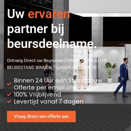
Uw
professionele
partner bij
beursdeelname.
Ontvang Direct uw Beursstand Offerte en KRIJG UW
BEURSSTAND BINNEN 7 DAGEN OP LOCATIE !
Binnen 24 Uur een Standbouw
Offerte per email ontvangen
100% Vrijblijvend
Levertijd vanaf 7 dagen
Vraag direct een offerte aan