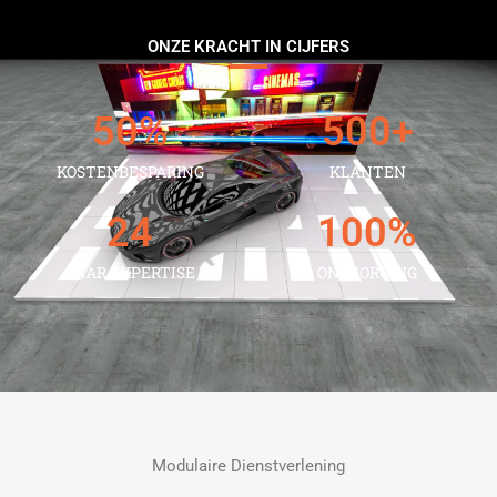
ONZE KRACHT IN CIJFERS
50
%
500
+
KOSTENBESPARING
KLANTEN
24
100
%
JAAR EXPERTISE
ONTZORGING
Modulaire Dienstverlening