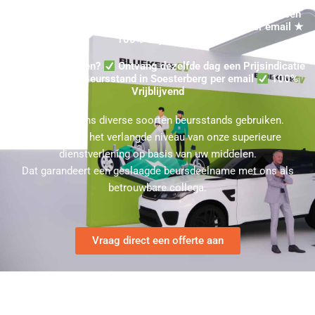
Beursstand Kopen in Soesterberg? Ontvang dezelfde dag een
Prijsindicatie in Soesterberg voor een Beursstand per email ★
100% Vrijblijvend
Beursstand Kopen?
Ontvang dezelfde dag een Prijsindicatie
voor een huur Beursstand in Soesterberg per email
100%
Vrijblijvend
U kunt bij ons diverse soorten beursstands gebruiken.
Kies hierbij het verlangde niveau van onze superieure
dienstverlening op basis van uw middelen.
Dat garandeert een geslaagde beursdeelname met ons als
betrouwbare collega.
Vraag direct een offerte aan